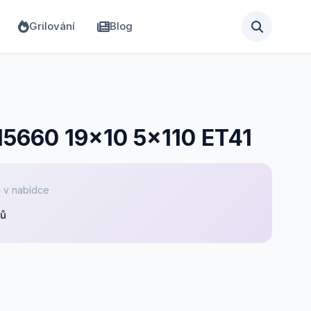
Grilování
Blog
 I5660 19x10 5x110 ET41
 v nabídce
pů