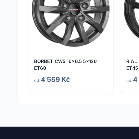
BORBET CW5 16x6.5 5x120
RIAL
ET60
ET45
4 559 Kč
4
od
od