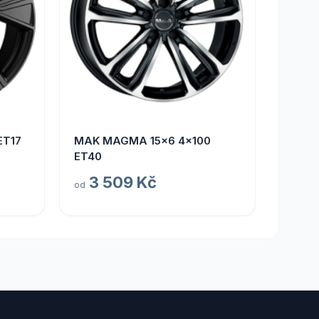
ET17
MAK MAGMA 15x6 4x100
ET40
3 509 Kč
od