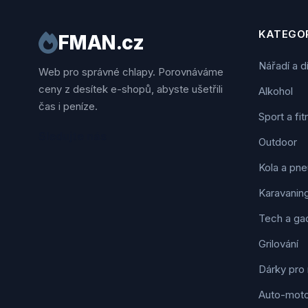
KATEGOR
FMAN.cz
Nářadí a d
Web pro správné chlapy. Porovnáváme
ceny z desítek e-shopů, abyste ušetřili
Alkohol
čas i peníze.
Sport a fi
Sledujte nás
Outdoor
Kola a pne
Karavanin
Tech a ga
Grilování
Dárky pro
Auto-mot