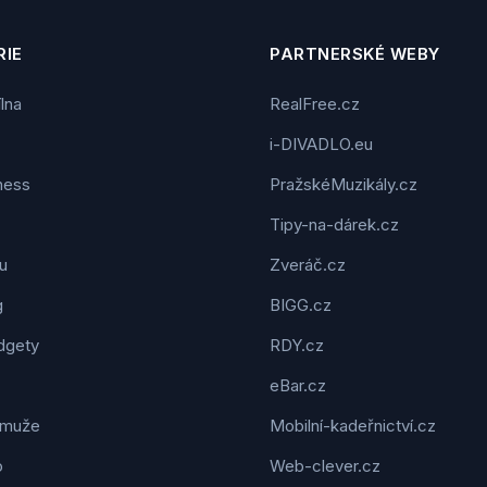
IE
PARTNERSKÉ WEBY
ílna
RealFree.cz
i-DIVADLO.eu
tness
PražskéMuzikály.cz
Tipy-na-dárek.cz
u
Zveráč.cz
g
BIGG.cz
dgety
RDY.cz
eBar.cz
 muže
Mobilní-kadeřnictví.cz
o
Web-clever.cz