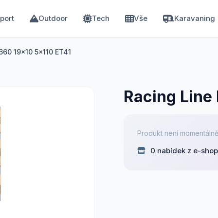
port
Outdoor
Tech
Vše
Karavaning
5660 19x10 5x110 ET41
Racing Line
Produkt není momentálně
0 nabídek z e-sho