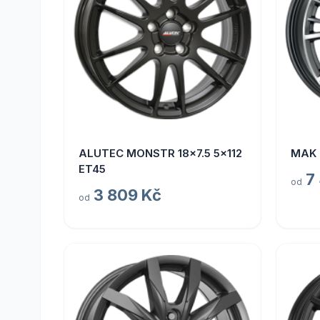
ALUTEC MONSTR 18x7.5 5x112
MAK 
ET45
7
od
3 809 Kč
od