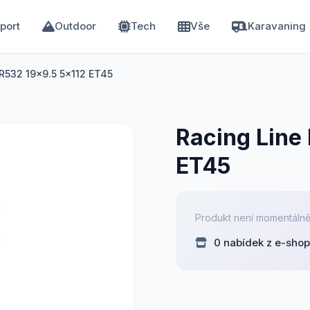
port
Outdoor
Tech
Vše
Karavaning
R532 19x9.5 5x112 ET45
Racing Line
ET45
Produkt není momentálně
0 nabídek z e-sho