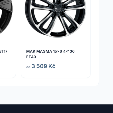
ET17
MAK MAGMA 15x6 4x100
ET40
3 509 Kč
od