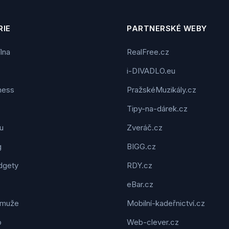
IE
PARTNERSKÉ WEBY
ílna
RealFree.cz
i-DIVADLO.eu
tness
PražskéMuzikály.cz
Tipy-na-dárek.cz
u
Zveráč.cz
g
BIGG.cz
dgety
RDY.cz
eBar.cz
 muže
Mobilní-kadeřnictví.cz
o
Web-clever.cz