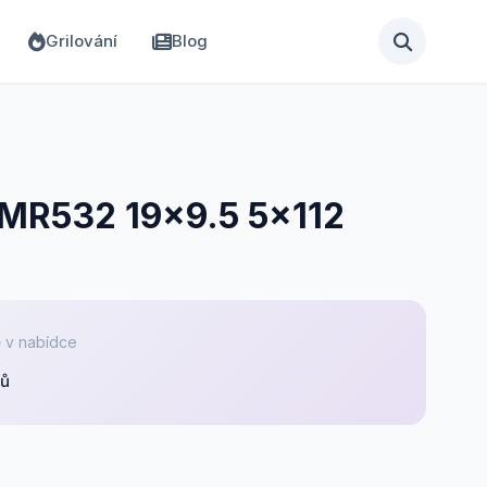
Grilování
Blog
 MR532 19x9.5 5x112
 v nabídce
pů