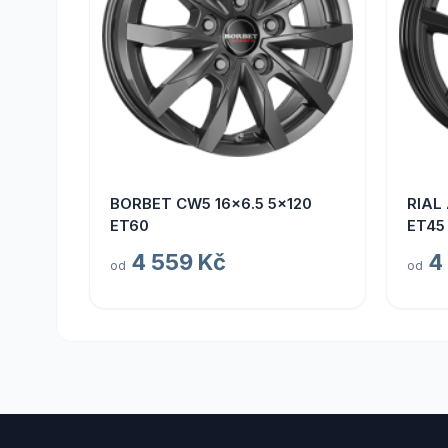
BORBET CW5 16x6.5 5x120
RIAL
ET60
ET45
4 559 Kč
4
od
od