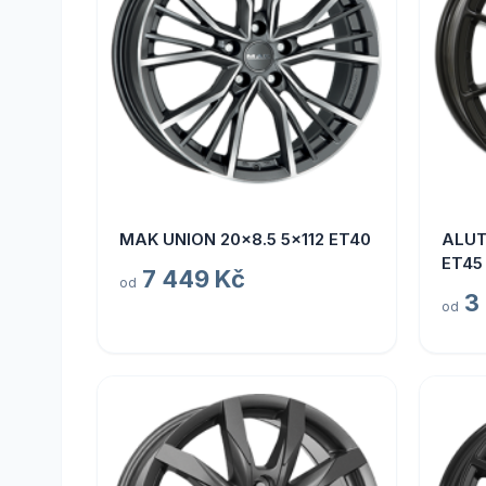
MAK UNION 20x8.5 5x112 ET40
ALUT
ET45
7 449 Kč
od
3
od