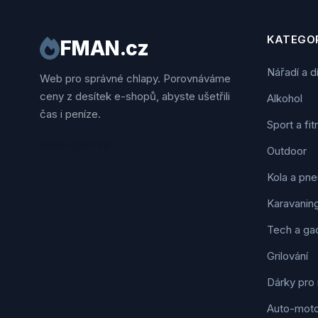
KATEGOR
FMAN.cz
Nářadí a d
Web pro správné chlapy. Porovnáváme
ceny z desítek e-shopů, abyste ušetřili
Alkohol
čas i peníze.
Sport a fi
Sledujte nás
Outdoor
Kola a pne
Karavanin
Tech a ga
Grilování
Dárky pro
Auto-mot