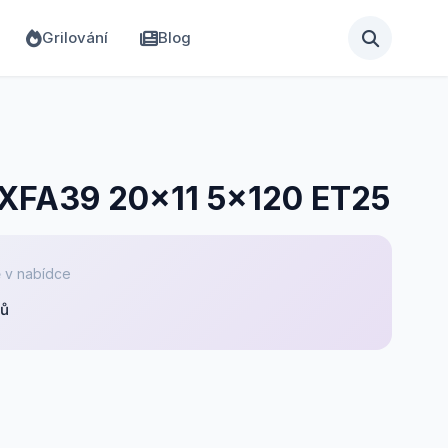
Grilování
Blog
 XFA39 20x11 5x120 ET25
 v nabídce
pů