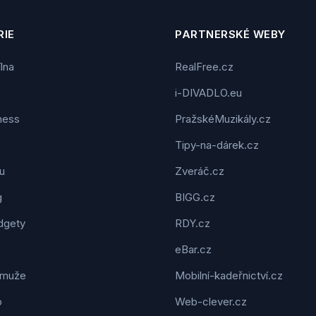
IE
PARTNERSKÉ WEBY
ílna
RealFree.cz
i-DIVADLO.eu
tness
PražskéMuzikály.cz
Tipy-na-dárek.cz
u
Zveráč.cz
g
BIGG.cz
dgety
RDY.cz
eBar.cz
 muže
Mobilní-kadeřnictví.cz
o
Web-clever.cz