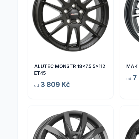
ALUTEC MONSTR 18x7.5 5x112
MAK 
ET45
7
od
3 809 Kč
od