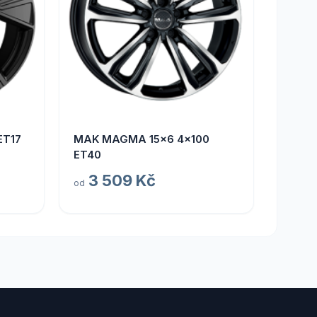
ET17
MAK MAGMA 15x6 4x100
ET40
3 509 Kč
od