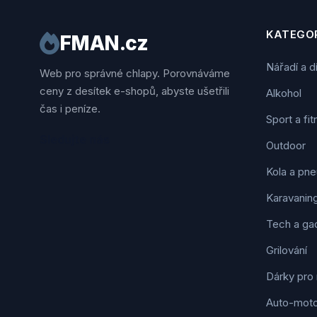
KATEGOR
FMAN.cz
Nářadí a d
Web pro správné chlapy. Porovnáváme
ceny z desítek e-shopů, abyste ušetřili
Alkohol
čas i peníze.
Sport a fi
Sledujte nás
Outdoor
Kola a pne
Karavanin
Tech a ga
Grilování
Dárky pro
Auto-mot