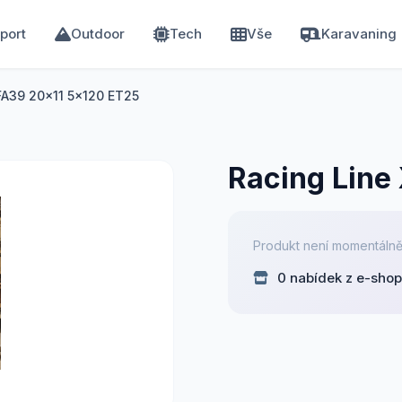
port
Outdoor
Tech
Vše
Karavaning
FA39 20x11 5x120 ET25
Racing Line
Produkt není momentálně
0 nabídek z e-sho