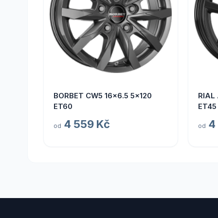
BORBET CW5 16x6.5 5x120
RIAL
ET60
ET45
4 559 Kč
4
od
od