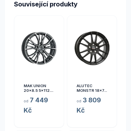
Související produkty
MAK UNION
ALUTEC
20x8.5 5x112
MONSTR 18x7.5
ET40
5x112 ET45
7 449
3 809
od
od
Kč
Kč