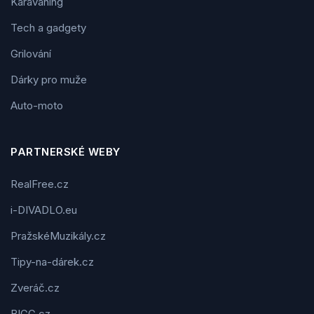
Karavaning
Tech a gadgety
Grilování
Dárky pro muže
Auto-moto
PARTNERSKÉ WEBY
RealFree.cz
i-DIVADLO.eu
PražskéMuzikály.cz
Tipy-na-dárek.cz
Zveráč.cz
BIGG.cz