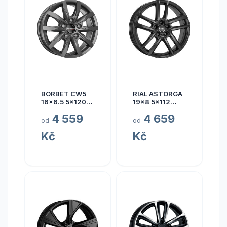
BORBET CW5
RIAL ASTORGA
16x6.5 5x120
19x8 5x112
ET60
ET45
4 559
4 659
od
od
Kč
Kč