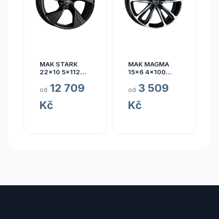
MAK STARK
MAK MAGMA
22x10 5x112
15x6 4x100
ET17
ET40
12 709
3 509
od
od
Kč
Kč