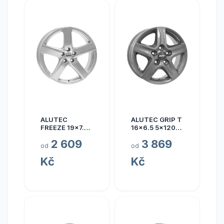
ALUTEC
ALUTEC GRIP T
FREEZE 19x7.5
16x6.5 5x120
5x110 ET40
ET50
2 609
3 869
od
od
Kč
Kč