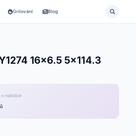
Grilování
Blog
 Y1274 16x6.5 5x114.3
 v nabídce
pů