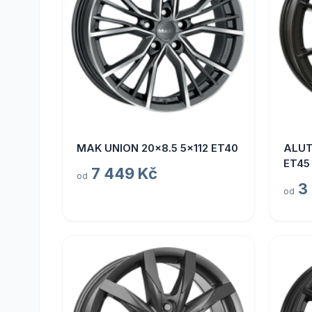
MAK UNION 20x8.5 5x112 ET40
ALUT
ET45
7 449 Kč
od
3
od