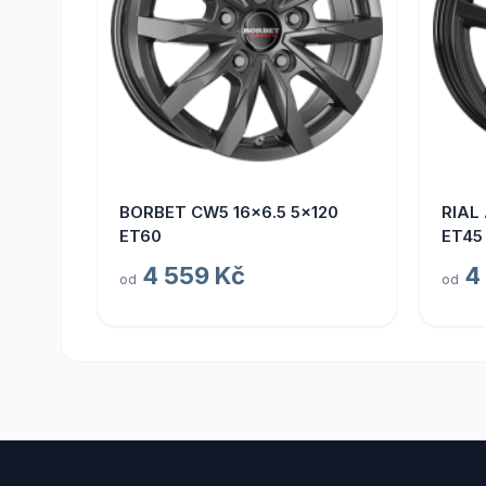
BORBET CW5 16x6.5 5x120
RIAL
ET60
ET45
4 559 Kč
4
od
od