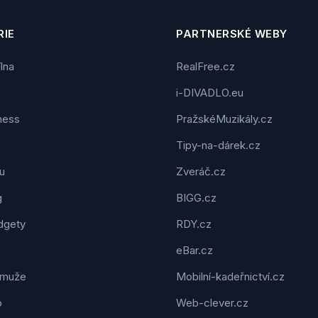
IE
PARTNERSKÉ WEBY
ílna
RealFree.cz
i-DIVADLO.eu
tness
PražskéMuzikály.cz
Tipy-na-dárek.cz
u
Zveráč.cz
g
BIGG.cz
dgety
RDY.cz
eBar.cz
 muže
Mobilní-kadeřnictví.cz
o
Web-clever.cz