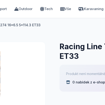
port
Outdoor
Tech
Vše
Karavaning
1274 16x6.5 5x114.3 ET33
Racing Line
ET33
Produkt není momentálně
0 nabídek z e-sho