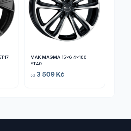
ET17
MAK MAGMA 15x6 4x100
ET40
3 509 Kč
od