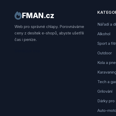
KATEGOR
FMAN.cz
Nářadí a d
Web pro správné chlapy. Porovnáváme
ceny z desítek e-shopů, abyste ušetřili
Alkohol
čas i peníze.
Sport a fi
Sledujte nás
Outdoor
Kola a pne
Karavanin
Tech a ga
Grilování
Dárky pro
Auto-mot