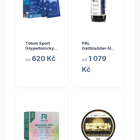
Totum Sport
PRL
(Hypertonický
Gallbladder-ND,
nápoj z mořské
zdraví žlučníku,
620 Kč
1 079
vody), 10 x 20
237 ml
od
od
ml
Kč