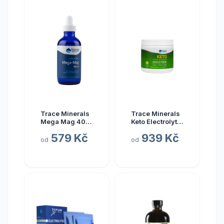
Trace Minerals
Trace Minerals
Mega Mag 400
Keto Electrolyte
mg, hořčík s
Powder, Keto
579 Kč
939 Kč
elektrolyty, 118
elektrolyty v
od
od
ml
prášku, citrón a
limetka, 330 g