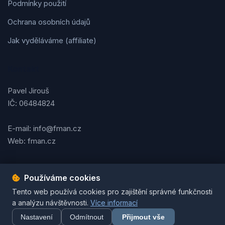
Podmínky použití
Ochrana osobních údajů
Jak vyděláváme (affiliate)
Kontakt
Pavel Jirouš
IČ: 06484824
E-mail: info@fman.cz
Web: fman.cz
Používáme cookies
Podmínky použití
Ochrana osobních údajů
Cookies
Tento web používá cookies pro zajištění správné funkčnosti
© 2026 FMAN.cz. Všechna práva vyhrazena. | Vytvořil
Pavel
a analýzu návštěvnosti.
Více informací
Jirouš
Nastavení
Odmítnout
Přijmout vše