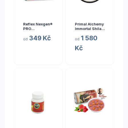
Reflex Nexgen®
Primal Alchemy
PRO
Immortal Shilajit
Multivitamín
Hmotnost: 15
349 Kč
1 580
NEW, 90 kapslí
gramů
od
od
Kč