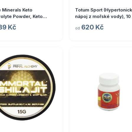
 Minerals Keto
Totum Sport (Hypertonic
rolyte Powder, Keto
nápoj z mořské vody), 10
rolyty v prášku, citrón a
ml
39 Kč
620 Kč
od
ka, 330 g