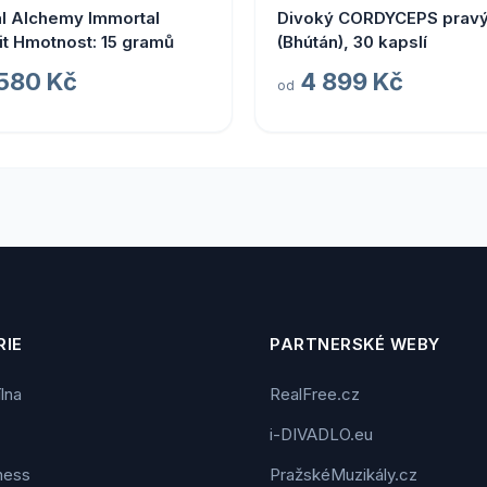
l Alchemy Immortal
Divoký CORDYCEPS prav
jit Hmotnost: 15 gramů
(Bhútán), 30 kapslí
 580 Kč
4 899 Kč
od
IE
PARTNERSKÉ WEBY
ílna
RealFree.cz
i-DIVADLO.eu
tness
PražskéMuzikály.cz