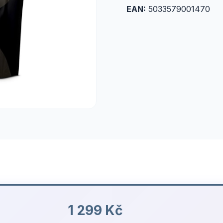
EAN:
5033579001470
1 299 Kč