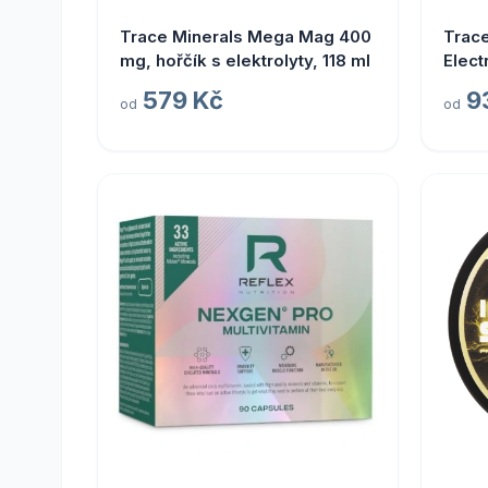
Trace Minerals Mega Mag 400
Trace
mg, hořčík s elektrolyty, 118 ml
Elect
elekt
579 Kč
9
od
od
limet