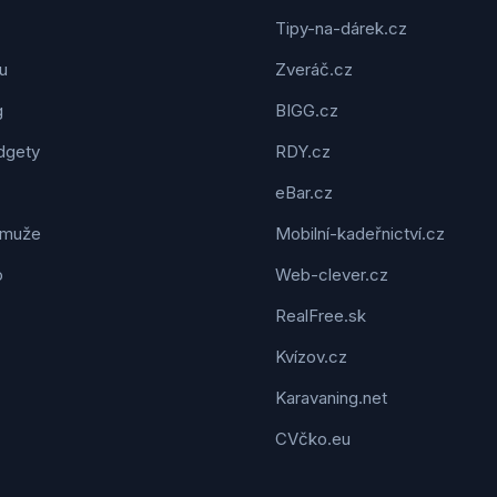
Tipy-na-dárek.cz
u
Zveráč.cz
g
BIGG.cz
dgety
RDY.cz
eBar.cz
 muže
Mobilní-kadeřnictví.cz
o
Web-clever.cz
RealFree.sk
Kvízov.cz
Karavaning.net
CVčko.eu