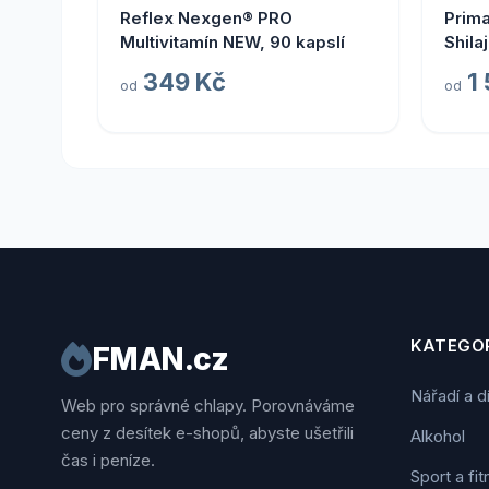
Reflex Nexgen® PRO
Prima
Multivitamín NEW, 90 kapslí
Shila
349 Kč
1
od
od
KATEGOR
FMAN.cz
Nářadí a d
Web pro správné chlapy. Porovnáváme
ceny z desítek e-shopů, abyste ušetřili
Alkohol
čas i peníze.
Sport a fi