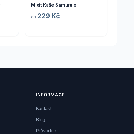
ý
Mixit Kaše Samuraje
229 Kč
od
INFORMACE
Kontakt
Blog
Průvodce