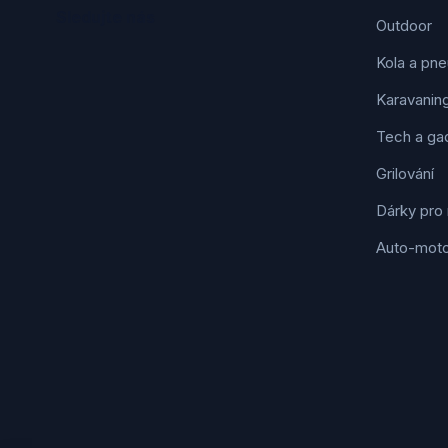
Sledujte nás
Outdoor
Kola a pne
Karavanin
Tech a ga
Grilování
Dárky pro
Auto-mot