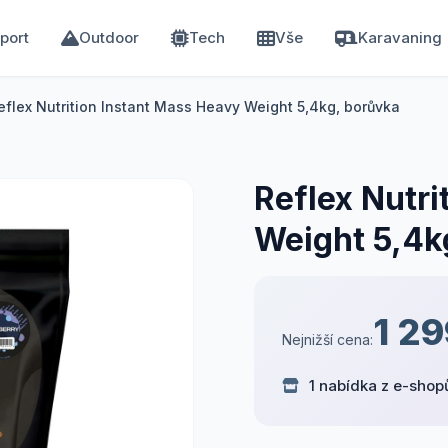
port
Outdoor
Tech
Vše
Karavaning
eflex Nutrition Instant Mass Heavy Weight 5,4kg, borůvka
Reflex Nutri
Weight 5,4k
1 29
Nejnižší cena:
1 nabídka z e-shop