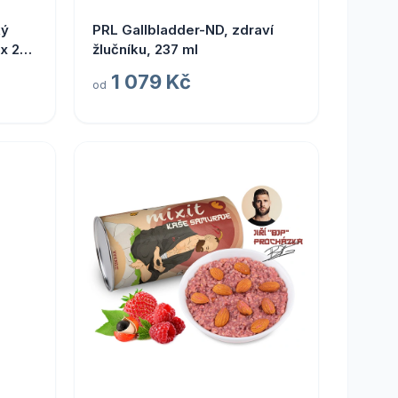
ký
PRL Gallbladder-ND, zdraví
 x 20
žlučníku, 237 ml
1 079 Kč
od