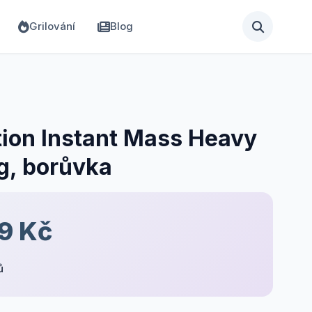
Grilování
Blog
tion Instant Mass Heavy
g, borůvka
9 Kč
ů