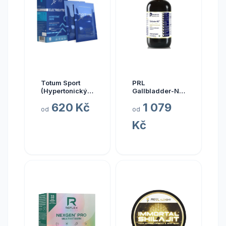
Totum Sport
PRL
(Hypertonický
Gallbladder-ND,
nápoj z mořské
zdraví žlučníku,
620 Kč
1 079
vody), 10 x 20
237 ml
od
od
ml
Kč