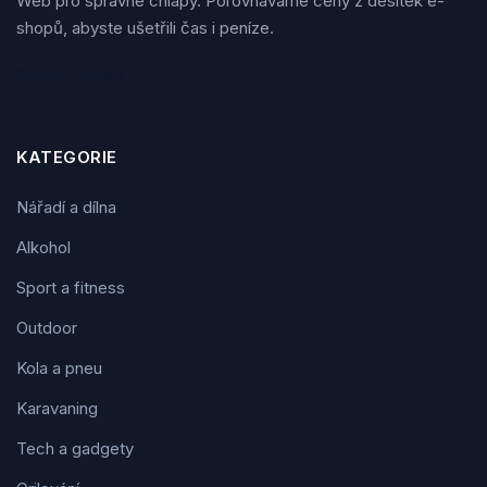
Web pro správné chlapy. Porovnáváme ceny z desítek e-
shopů, abyste ušetřili čas i peníze.
Sledujte nás
KATEGORIE
Nářadí a dílna
Alkohol
Sport a fitness
Outdoor
Kola a pneu
Karavaning
Tech a gadgety