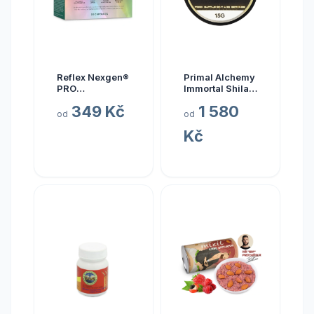
Reflex Nexgen®
Primal Alchemy
PRO
Immortal Shilajit
Multivitamín
Hmotnost: 15
349 Kč
1 580
NEW, 90 kapslí
gramů
od
od
Kč