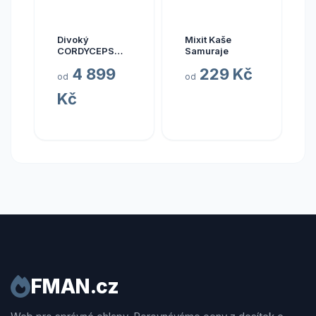
Divoký
Mixit Kaše
CORDYCEPS
Samuraje
pravý (Bhútán),
4 899
229 Kč
30 kapslí
od
od
Kč
FMAN.cz