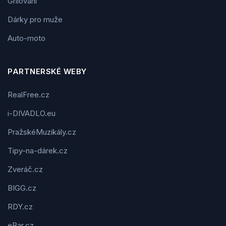
Grilování
Dárky pro muže
Auto-moto
PARTNERSKÉ WEBY
RealFree.cz
i-DIVADLO.eu
PražskéMuzikály.cz
Tipy-na-dárek.cz
Zveráč.cz
BIGG.cz
RDY.cz
eBar.cz