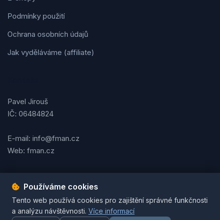
Podmínky použití
Ochrana osobních údajů
Jak vyděláváme (affiliate)
Kontakt
Pavel Jirouš
IČ: 06484824
E-mail: info@fman.cz
Web: fman.cz
Používáme cookies
Podmínky použití
Ochrana osobních údajů
Cookies
Tento web používá cookies pro zajištění správné funkčnosti
© 2026 FMAN.cz. Všechna práva vyhrazena. | Vytvořil
Pavel
a analýzu návštěvnosti.
Více informací