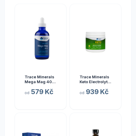
Trace Minerals
Trace Minerals
Mega Mag 400
Keto Electrolyte
mg, hořčík s
Powder, Keto
579 Kč
939 Kč
elektrolyty, 118
elektrolyty v
od
od
ml
prášku, citrón a
limetka, 330 g