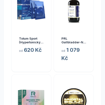
Totum Sport
PRL
(Hypertonický
Gallbladder-ND,
nápoj z mořské
zdraví žlučníku,
620 Kč
1 079
vody), 10 x 20
237 ml
od
od
ml
Kč