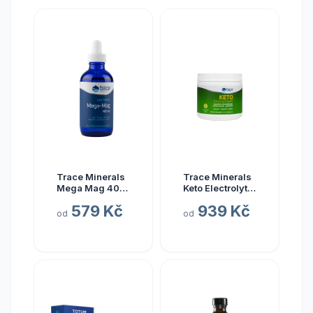
Trace Minerals
Trace Minerals
Mega Mag 400
Keto Electrolyte
mg, hořčík s
Powder, Keto
579 Kč
939 Kč
elektrolyty, 118
elektrolyty v
od
od
ml
prášku, citrón a
limetka, 330 g