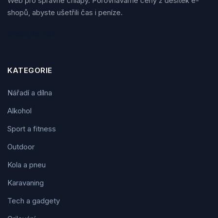
Web pro správné chlapy. Porovnáváme ceny z desítek e-
shopů, abyste ušetřili čas i peníze.
Sledujte nás
KATEGORIE
Nářadí a dílna
Alkohol
Sport a fitness
Outdoor
Kola a pneu
Karavaning
Tech a gadgety