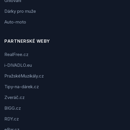
Grilování
Dárky pro muže
Auto-moto
PARTNERSKÉ WEBY
RealFree.cz
i-DIVADLO.eu
PražskéMuzikály.cz
Tipy-na-dárek.cz
Zveráč.cz
BIGG.cz
RDY.cz
eBar.cz