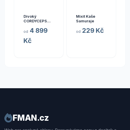
Divoký
Mixit Kaše
CORDYCEPS
Samuraje
pravý (Bhútán),
4 899
229 Kč
30 kapslí
od
od
Kč
FMAN.cz