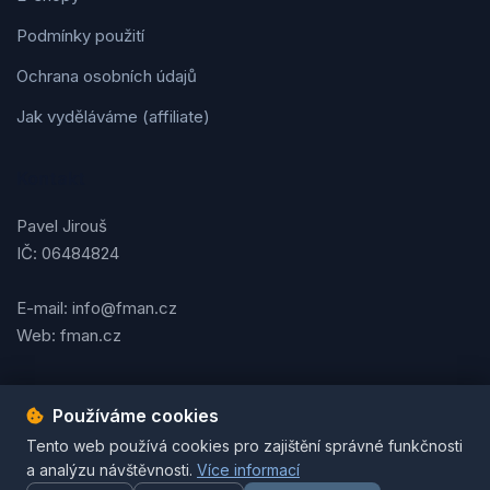
Podmínky použití
Ochrana osobních údajů
Jak vyděláváme (affiliate)
Kontakt
Pavel Jirouš
IČ: 06484824
E-mail: info@fman.cz
Web: fman.cz
Používáme cookies
Podmínky použití
Ochrana osobních údajů
Cookies
Tento web používá cookies pro zajištění správné funkčnosti
© 2026 FMAN.cz. Všechna práva vyhrazena. | Vytvořil
Pavel
a analýzu návštěvnosti.
Více informací