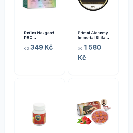
Reflex Nexgen®
Primal Alchemy
PRO
Immortal Shilajit
Multivitamín
Hmotnost: 15
349 Kč
1 580
NEW, 90 kapslí
gramů
od
od
Kč