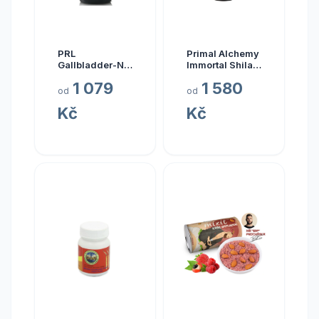
PRL
Primal Alchemy
Gallbladder-ND,
Immortal Shilajit
zdraví žlučníku,
Hmotnost: 15
1 079
1 580
237 ml
gramů
od
od
Kč
Kč