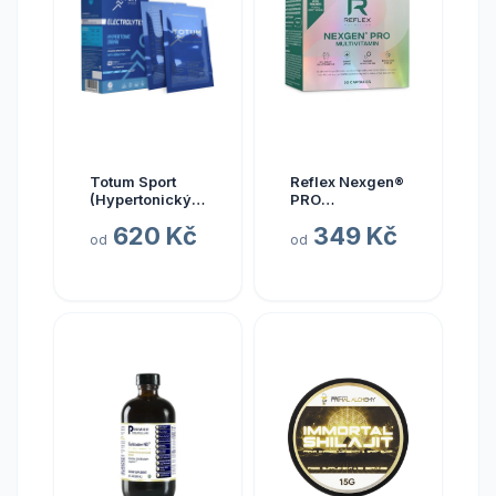
Totum Sport
Reflex Nexgen®
(Hypertonický
PRO
nápoj z mořské
Multivitamín
620 Kč
349 Kč
vody), 10 x 20
NEW, 90 kapslí
od
od
ml