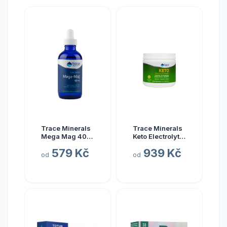
Trace Minerals
Trace Minerals
Mega Mag 400
Keto Electrolyte
mg, hořčík s
Powder, Keto
579 Kč
939 Kč
elektrolyty, 118
elektrolyty v
od
od
ml
prášku, citrón a
limetka, 330 g