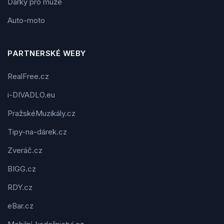
Dárky pro muže
Auto-moto
PARTNERSKÉ WEBY
RealFree.cz
i-DIVADLO.eu
PražskéMuzikály.cz
Tipy-na-dárek.cz
Zveráč.cz
BIGG.cz
RDY.cz
eBar.cz