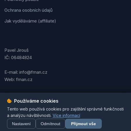
Ochrana osobních údajů
Jak vyděláváme (affiliate)
Kontakt
Pavel Jirouš
IČ: 06484824
E-mail: info@fman.cz
Web: fman.cz
Používáme cookies
Podmínky použití
Ochrana osobních údajů
Cookies
Tento web používá cookies pro zajištění správné funkčnosti
© 2026 FMAN.cz. Všechna práva vyhrazena. | Vytvořil
Pavel
a analýzu návštěvnosti.
Více informací
Jirouš
Nastavení
Odmítnout
Přijmout vše