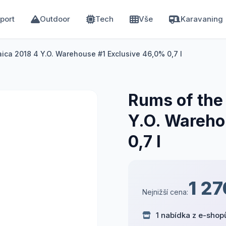
port
Outdoor
Tech
Vše
Karavaning
ica 2018 4 Y.O. Warehouse #1 Exclusive 46,0% 0,7 l
Rums of the
Y.O. Wareho
0,7 l
1 27
Nejnižší cena:
1 nabídka z e-shop