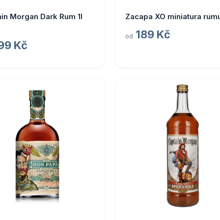
in Morgan Dark Rum 1l
Zacapa XO miniatura rum
189 Kč
od
99 Kč