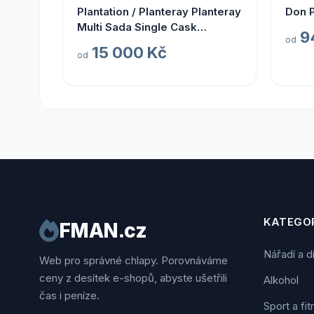
Plantation / Planteray Planteray
Don 
Multi Sada Single Cask
9
od
Prestige Cellar 2024
15 000 Kč
od
KATEGOR
FMAN.cz
Nářadí a d
Web pro správné chlapy. Porovnáváme
ceny z desítek e-shopů, abyste ušetřili
Alkohol
čas i peníze.
Sport a fi