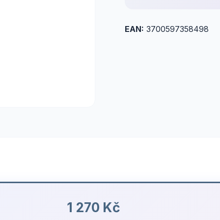
EAN:
3700597358498
1 270 Kč