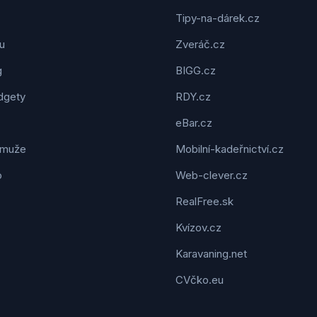
Tipy-na-dárek.cz
u
Zveráč.cz
g
BIGG.cz
dgety
RDY.cz
eBar.cz
 muže
Mobilní-kadeřnictví.cz
o
Web-clever.cz
RealFree.sk
Kvízov.cz
Karavaning.net
CVčko.eu