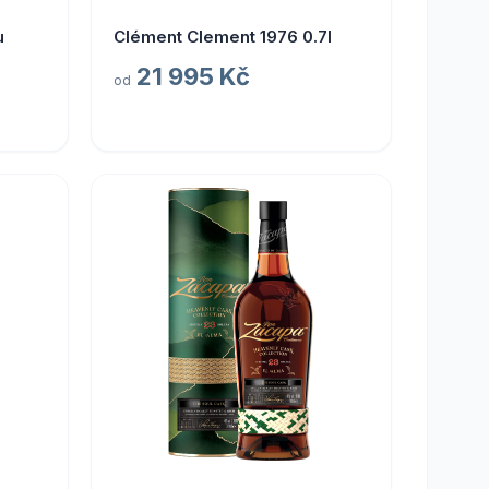
u
Clément Clement 1976 0.7l
21 995 Kč
od