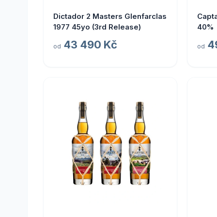
Dictador 2 Masters Glenfarclas
Capta
1977 45yo (3rd Release)
40%
43 490 Kč
4
od
od