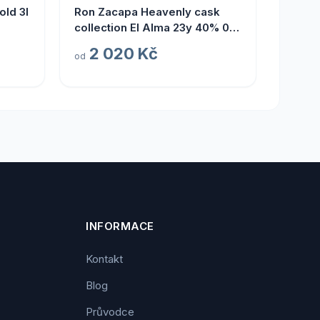
ld 3l
Ron Zacapa Heavenly cask
collection El Alma 23y 40% 0,7
l (tuba)
2 020 Kč
od
INFORMACE
Kontakt
Blog
Průvodce