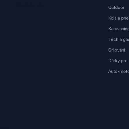
Sledujte nás
Outdoor
Kola a pne
Karavanin
Tech a ga
Grilování
Dárky pro
Auto-mot