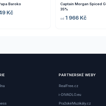
Papa Baroko
Captain Morgan Spiced Go
35%
49 Kč
1 966 Kč
od
IE
PARTNERSKÉ WEBY
ílna
RealFree.cz
i-DIVADLO.eu
tness
PražskéMuzikály.cz