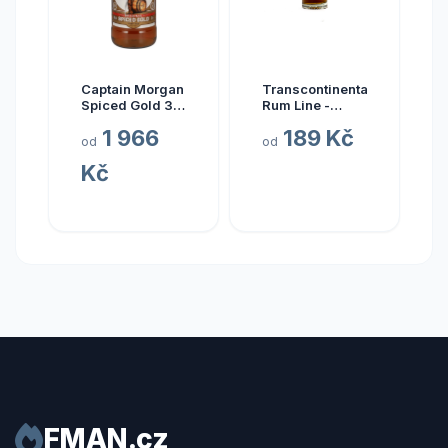
Captain Morgan
Transcontinental
Spiced Gold 3l
Rum Line -
35%
AUSTRALIA
1 966
189 Kč
2015
od
od
Kč
FMAN.cz