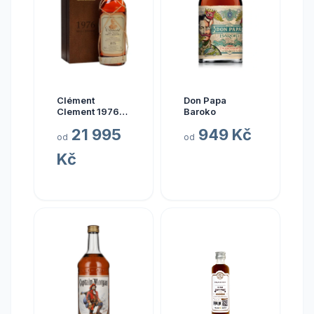
Clément
Don Papa
Clement 1976
Baroko
0.7l
21 995
949 Kč
od
od
Kč