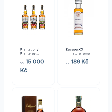
Plantation /
Zacapa XO
Planteray
miniatura rumu
Planteray Multi
15 000
189 Kč
Sada Single
od
od
Cask Prestige
Kč
Cellar 2024