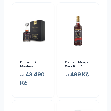
Dictador 2
Captain Morgan
Masters
Dark Rum 1l
Glenfarclas
40%
43 490
499 Kč
1977 45yo (3rd
od
od
Release)
Kč