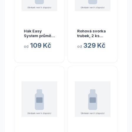
Hák Easy
Rohová svorka
System průměr
trubek, 2 ks
22 mm
průměr 28–32
109 Kč
329 Kč
mm
od
od