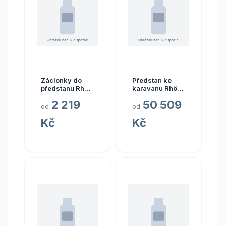
Záclonky do
Předstan ke
předstanu Rhön
karavanu Rhön
DC, 4 kusy
DC rozměr a
2 219
50 509
1056–1080 cm
od
od
Kč
Kč