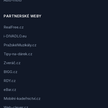
Auto-moto
PARTNERSKÉ WEBY
RealFree.cz
i-DIVADLO.eu
PražskéMuzikály.cz
Tipy-na-dárek.cz
Zveráč.cz
BIGG.cz
RDY.cz
eBar.cz
Mobilní-kadeřnictví.cz
Web-clever.cz