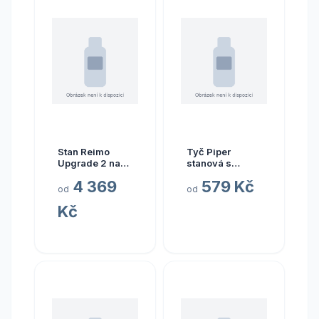
Stan Reimo
Tyč Piper
Upgrade 2 na
stanová s
zadní výklopné
otočnou patkou
4 369
579 Kč
dveře VW
druh 4.
od
od
T4/T5/T6
Kč