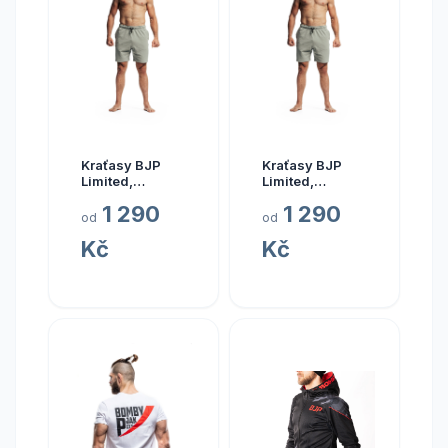
Kraťasy BJP
Kraťasy BJP
Limited,
Limited,
mechová
mechová
1 290
1 290
Velikost: XL
Velikost: S
od
od
Kč
Kč