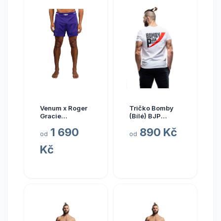
Venum x Roger
Tričko Bomby
Gracie
(Bílé) BJP
Academy
Velikost: 3XL
1 690
890 Kč
Fightshorts -
od
od
Purple Velikost:
Kč
XS