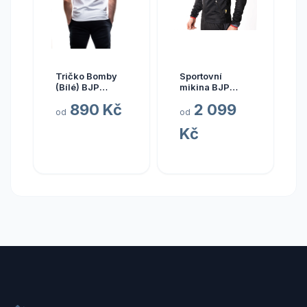
Tričko Bomby
Sportovní
(Bílé) BJP
mikina BJP
Velikost: XXL
Velikost: M
890 Kč
2 099
od
od
Kč