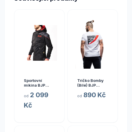
Sportovní
Tričko Bomby
mikina BJP
(Bílé) BJP
Velikost: XXL
Velikost: S
2 099
890 Kč
od
od
Kč