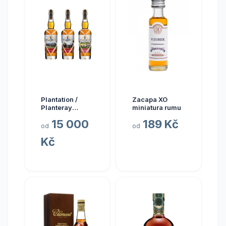
Plantation /
Zacapa XO
Planteray
miniatura rumu
Planteray Multi
15 000
189 Kč
Sada Single
od
od
Cask Prestige
Kč
Cellar 2024