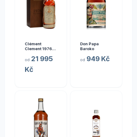
Clément
Don Papa
Clement 1976
Baroko
0.7l
21 995
949 Kč
od
od
Kč