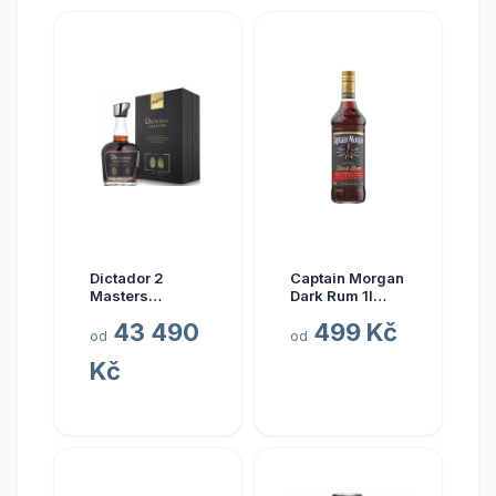
Dictador 2
Captain Morgan
Masters
Dark Rum 1l
Glenfarclas
40%
43 490
499 Kč
1977 45yo (3rd
od
od
Release)
Kč