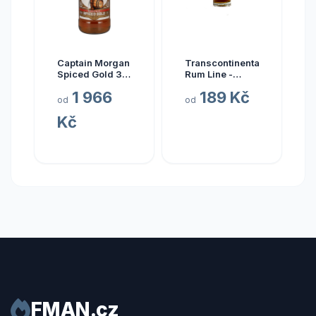
Captain Morgan
Transcontinental
Spiced Gold 3l
Rum Line -
35%
AUSTRALIA
1 966
189 Kč
2015
od
od
Kč
FMAN.cz