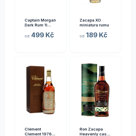
Captain Morgan
Zacapa XO
Dark Rum 1l
miniatura rumu
40%
499 Kč
189 Kč
od
od
Clément
Ron Zacapa
Clement 1976
Heavenly cask