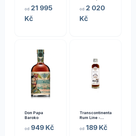
0.7l
collection El
21 995
2 020
Alma 23y 40%
od
od
0,7 l (tuba)
Kč
Kč
Don Papa
Transcontinental
Baroko
Rum Line -
AUSTRALIA
949 Kč
189 Kč
2015
od
od