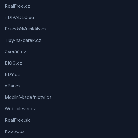
RealFree.cz
i-DIVADLO.eu
PražskéMuzikály.cz
Tipy-na-dárek.cz
Zveráč.cz
BIGG.cz
RDY.cz
eBar.cz
Mobilní-kadeřnictví.cz
Web-clever.cz
RealFree.sk
Kvízov.cz