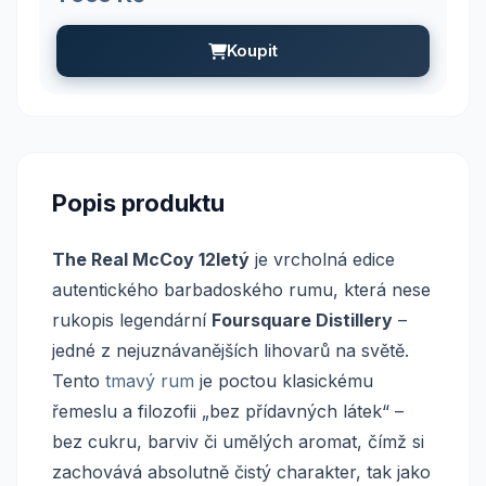
Koupit
Popis produktu
The Real McCoy 12letý
je vrcholná edice
autentického barbadoského rumu, která nese
rukopis legendární
Foursquare Distillery
–
jedné z nejuznávanějších lihovarů na světě.
Tento
tmavý rum
je poctou klasickému
řemeslu a filozofii „bez přídavných látek“ –
bez cukru, barviv či umělých aromat, čímž si
zachovává absolutně čistý charakter, tak jako