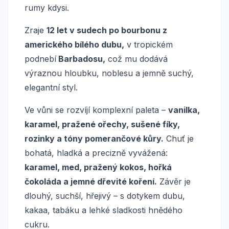
rumy kdysi.
Zraje
12 let v sudech po bourbonu z
amerického bílého dubu,
v tropickém
podnebí
Barbadosu,
což mu dodává
výraznou hloubku, noblesu a jemně suchý,
elegantní styl.
Ve vůni se rozvíjí komplexní paleta –
vanilka,
karamel, pražené ořechy, sušené fíky,
rozinky a tóny pomerančové kůry.
Chuť je
bohatá, hladká a precizně vyvážená:
karamel, med, pražený kokos, hořká
čokoláda a jemné dřevité koření.
Závěr je
dlouhý, suchší, hřejivý – s dotykem dubu,
kakaa, tabáku a lehké sladkosti hnědého
cukru.