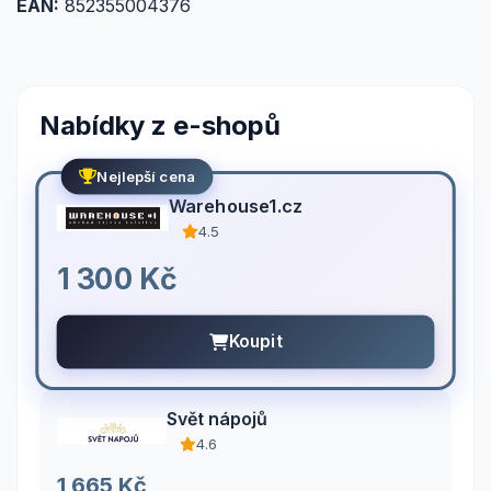
EAN:
852355004376
Nabídky z e-shopů
Nejlepší cena
Warehouse1.cz
4.5
1 300 Kč
Koupit
Svět nápojů
4.6
1 665 Kč