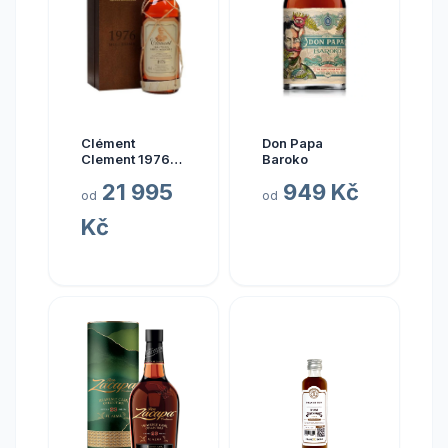
Clément
Don Papa
Clement 1976
Baroko
0.7l
21 995
949 Kč
od
od
Kč