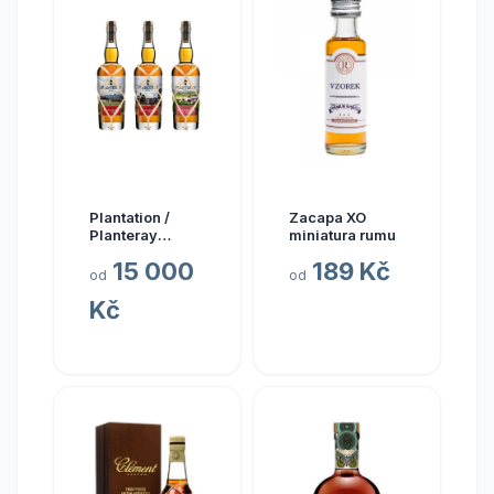
Plantation /
Zacapa XO
Planteray
miniatura rumu
Planteray Multi
15 000
189 Kč
Sada Single
od
od
Cask Prestige
Kč
Cellar 2024