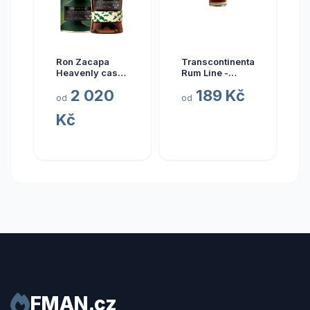
Ron Zacapa
Transcontinental
Heavenly cask
Rum Line -
collection El
AUSTRALIA
2 020
189 Kč
Alma 23y 40%
2015
od
od
0,7 l (tuba)
Kč
FMAN.cz