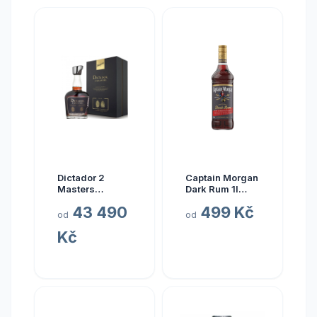
Dictador 2
Captain Morgan
Masters
Dark Rum 1l
Glenfarclas
40%
43 490
499 Kč
1977 45yo (3rd
od
od
Release)
Kč