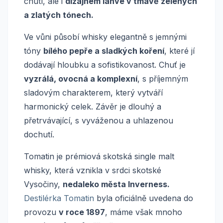
chutí, ale i
dizajnem láhve v tmavě zelených
a zlatých tónech.
Ve vůni působí whisky elegantně s jemnými
tóny
bílého pepře a sladkých koření
, které jí
dodávají hloubku a sofistikovanost. Chuť je
vyzrálá, ovocná a komplexní
, s příjemným
sladovým charakterem, který vytváří
harmonický celek. Závěr je dlouhý a
přetrvávající, s vyváženou a uhlazenou
dochutí.
Tomatin je prémiová skotská single malt
whisky, která vznikla v srdci skotské
Vysočiny,
nedaleko města Inverness.
Destilérka Tomatin
byla oficiálně uvedena do
provozu
v roce 1897
, máme však mnoho