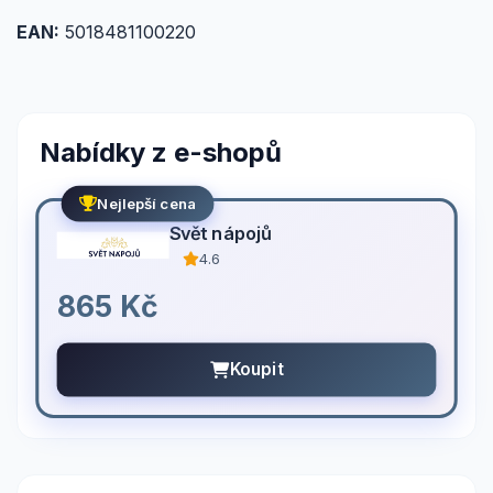
EAN:
5018481100220
Nabídky z e-shopů
Nejlepší cena
Svět nápojů
4.6
865 Kč
Koupit