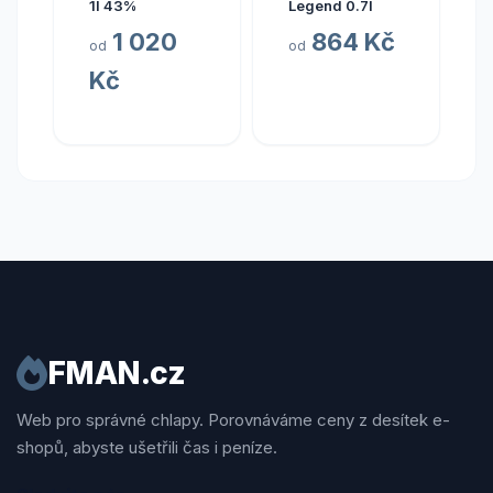
1l 43%
Legend 0.7l
1 020
864 Kč
od
od
Kč
FMAN.cz
Web pro správné chlapy. Porovnáváme ceny z desítek e-
shopů, abyste ušetřili čas i peníze.