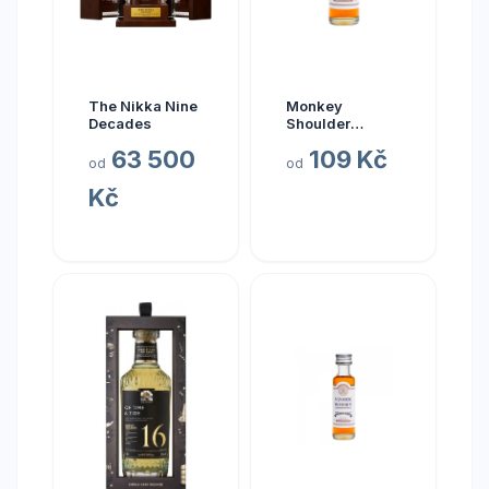
The Nikka Nine
Monkey
Decades
Shoulder
SMOKEY
63 500
109 Kč
MONKEY batch
od
od
9 vzorek
Kč
whisky