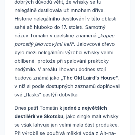
dobrých důvodů věřit, že whisky se tu
nelegálně destilovala už mnohem dříve.
Historie nelegálního destilování v této oblasti
sahá až hluboko do 17. století. Samotný
název Tomatin v gaelštině znamená „
kopec
porostlý jalovcovými keři
“. Jalovcové dřevo
bylo mezi nelegálními výrobci whisky velmi
oblíbené, protože při spalování prakticky
nedýmilo. V areálu lihovaru dodnes stojí
budova známá jako „
The Old Laird’s House
“,
v níž si podle dostupných záznamů doplňovali
své „flasks“ pastýři dobytka.
Dnes patří Tomatin
k jedné z největších
destilérií ve Skotsku
, jako single malt whisky
se však lahvuje jen velmi malá část produkce.
Při výrobě se používá měkká voda z Alt-na-