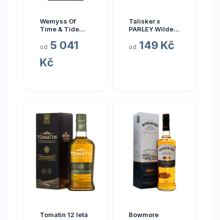
Wemyss Of
Talisker x
Time & Tide
PARLEY Wilder
Caol Ila 16y 0.7l
Seas miniatura
5 041
149 Kč
whisky
od
od
Kč
Tomatin 12 letá
Bowmore