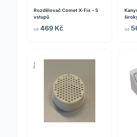
Rozdělovač Comet X-Fix – 5
Kanys
vstupů
širok
96 Va
469 Kč
5
od
od