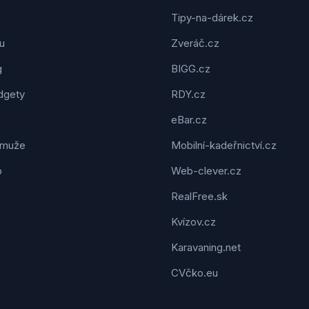
Tipy-na-dárek.cz
u
Zveráč.cz
g
BIGG.cz
dgety
RDY.cz
eBar.cz
 muže
Mobilní-kadeřnictví.cz
o
Web-clever.cz
RealFree.sk
Kvízov.cz
Karavaning.net
CVčko.eu