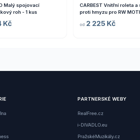
O Malý spojovací
CARBEST Vnitřní roleta a síť
kový roh - 1 kus
proti hmyzu pro RW MOT
Varianta: 767 x 407 mm
4 Kč
2 225 Kč
od
IE
PARTNERSKÉ WEBY
ílna
RealFree.cz
i-DIVADLO.eu
tness
PražskéMuzikály.cz