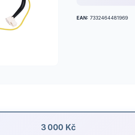
EAN:
7332464481969
3 000 Kč