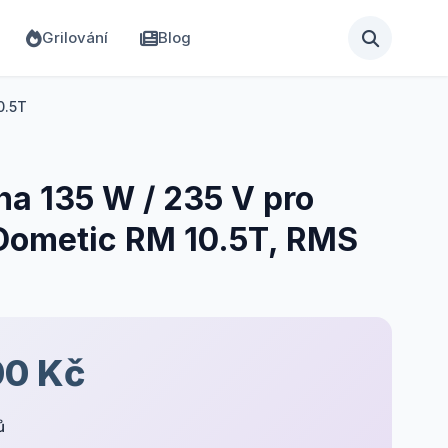
Grilování
Blog
0.5T
na 135 W / 235 V pro
Dometic RM 10.5T, RMS
00 Kč
ů