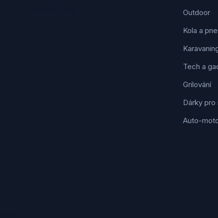
Sledujte nás
Outdoor
Kola a pne
Karavanin
Tech a ga
Grilování
Dárky pro
Auto-mot