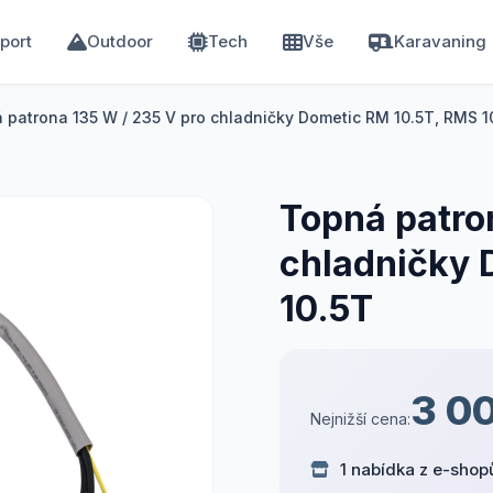
port
Outdoor
Tech
Vše
Karavaning
 patrona 135 W / 235 V pro chladničky Dometic RM 10.5T, RMS 1
Topná patro
chladničky 
10.5T
3 0
Nejnižší cena:
1 nabídka z e-shop