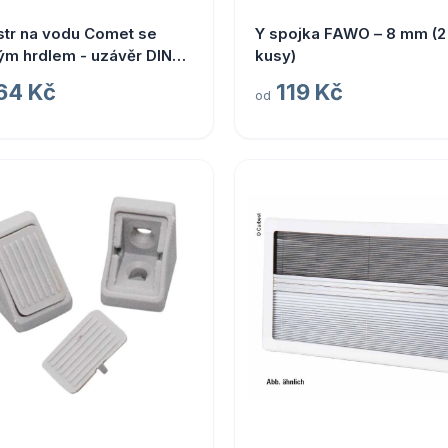
tr na vodu Comet se
Y spojka FAWO – 8 mm (2
ým hrdlem - uzávěr DIN
kusy)
rianta: 19 l - bez víka
64 Kč
119 Kč
od