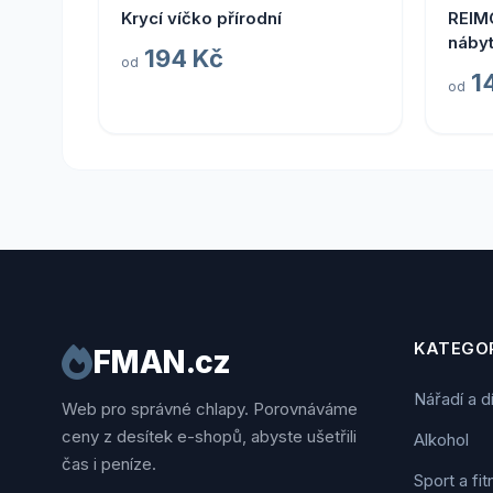
Krycí víčko přírodní
REIM
nábyt
194 Kč
od
1
od
KATEGOR
FMAN.cz
Nářadí a d
Web pro správné chlapy. Porovnáváme
ceny z desítek e-shopů, abyste ušetřili
Alkohol
čas i peníze.
Sport a fi