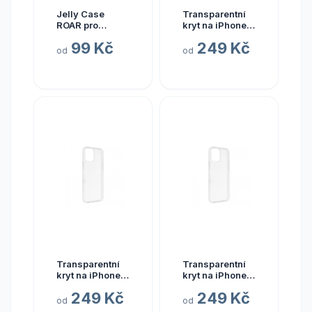
Jelly Case
Transparentní
ROAR pro
kryt na iPhone
iPhone 11 - Šedá
13 mini
99 Kč
249 Kč
od
od
Transparentní
Transparentní
kryt na iPhone
kryt na iPhone
14 Plus
14 Pro Max
249 Kč
249 Kč
od
od