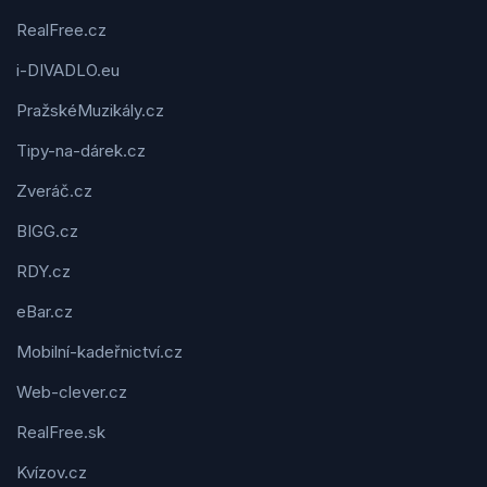
RealFree.cz
i-DIVADLO.eu
PražskéMuzikály.cz
Tipy-na-dárek.cz
Zveráč.cz
BIGG.cz
RDY.cz
eBar.cz
Mobilní-kadeřnictví.cz
Web-clever.cz
RealFree.sk
Kvízov.cz