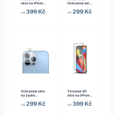
sklo na iPhone
Ochranné sklo
Air
na fotoaparát
399 Kč
299 Kč
pro Apple
od
od
iPhone 14 Pro /
14 Pro Max
Ochranné sklo
Tvrzené 3D
na zadní
sklo na iPhone
kameru iPhone
13 / 13 Pro
299 Kč
399 Kč
13 Pro
od
od