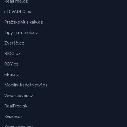
RealFree.cz
i-DIVADLO.eu
PražskéMuzikály.cz
Tipy-na-dárek.cz
Zveráč.cz
BIGG.cz
RDY.cz
eBar.cz
Mobilní-kadeřnictví.cz
Web-clever.cz
RealFree.sk
Kvízov.cz
Karavaning.net