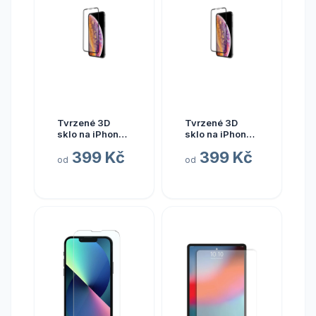
Tvrzené 3D
Tvrzené 3D
sklo na iPhone
sklo na iPhone
Xs Max / 11 Pro
X / XS / 11 Pro
399 Kč
399 Kč
Max
od
od