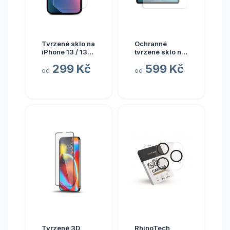
Tvrzené sklo na
Ochranné
iPhone 13 / 13
tvrzené sklo na
Pro
iPad 11"
299 Kč
599 Kč
od
od
Tvrzené 3D
RhinoTech