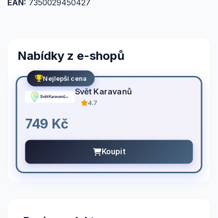
EAN:
7350029450427
Nabídky z e-shopů
Nejlepší cena
Svět Karavanů
4.7
749 Kč
Koupit