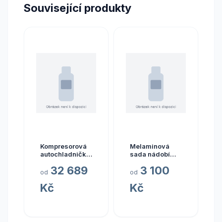
Související produkty
Kompresorová
Melaminová
autochladnička
sada nádobí
Dometic CFX3
Brunner Blue
32 689
3 100
DZ model CFX3
Ocean 37 ks
od
od
75DZ objem 74 l
Kč
Kč