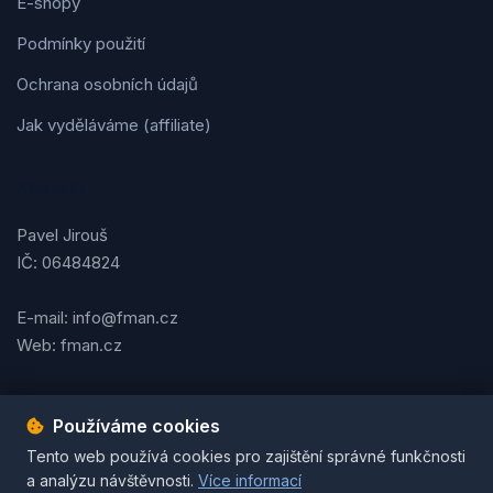
E-shopy
Podmínky použití
Ochrana osobních údajů
Jak vyděláváme (affiliate)
Kontakt
Pavel Jirouš
IČ: 06484824
E-mail: info@fman.cz
Web: fman.cz
Používáme cookies
Podmínky použití
Ochrana osobních údajů
Cookies
Tento web používá cookies pro zajištění správné funkčnosti
© 2026 FMAN.cz. Všechna práva vyhrazena. | Vytvořil
Pavel
a analýzu návštěvnosti.
Více informací