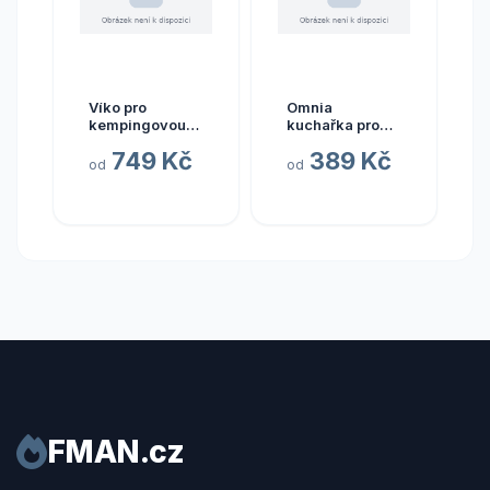
Víko pro
Omnia
kempingovou
kuchařka pro
troubu Omnia
snadné vaření v
749 Kč
389 Kč
barva modrá
kempové troubě
od
od
FMAN.cz