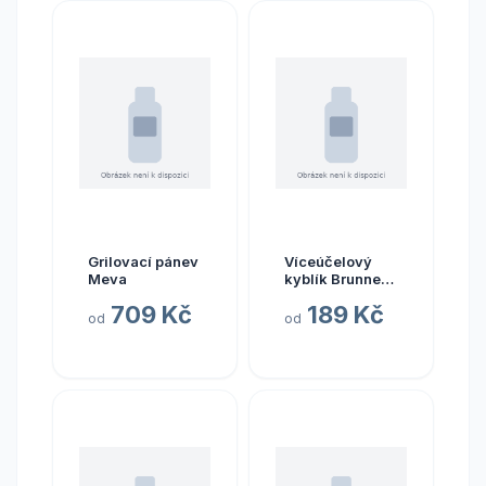
Grilovací pánev
Víceúčelový
Meva
kyblík Brunner
Vinis barva
709 Kč
189 Kč
šedá varianta
od
od
plastové víko
VinCap