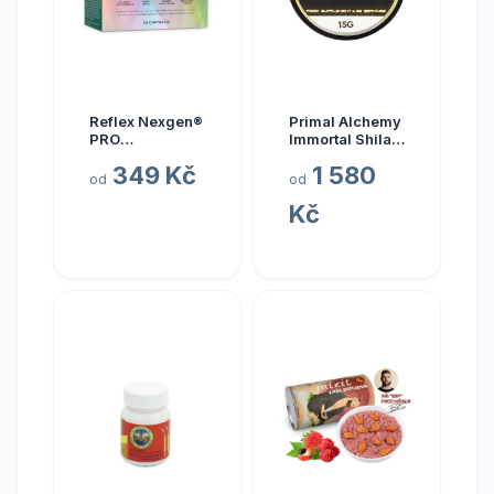
Reflex Nexgen®
Primal Alchemy
PRO
Immortal Shilajit
Multivitamín
Hmotnost: 15
349 Kč
1 580
NEW, 90 kapslí
gramů
od
od
Kč