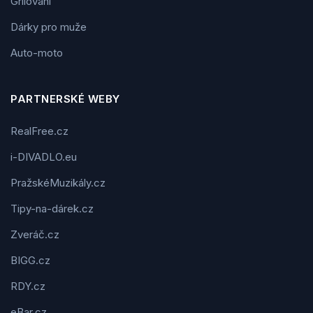
Grilování
Dárky pro muže
Auto-moto
PARTNERSKÉ WEBY
RealFree.cz
i-DIVADLO.eu
PražskéMuzikály.cz
Tipy-na-dárek.cz
Zveráč.cz
BIGG.cz
RDY.cz
eBar.cz