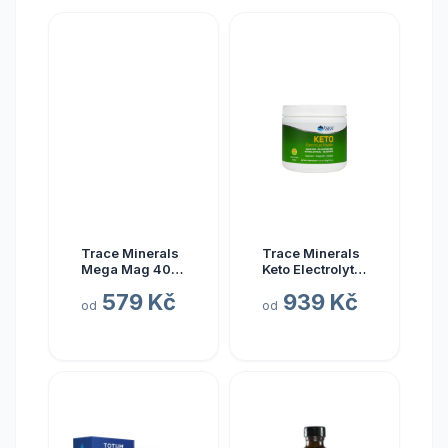
Trace Minerals
Trace Minerals
Mega Mag 400
Keto Electrolyte
mg, hořčík s
Powder, Keto
579 Kč
939 Kč
elektrolyty, 118
elektrolyty v
od
od
ml
prášku, citrón a
limetka, 330 g