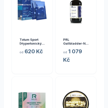
Totum Sport
PRL
(Hypertonický
Gallbladder-ND,
nápoj z mořské
zdraví žlučníku,
620 Kč
1 079
vody), 10 x 20
237 ml
od
od
ml
Kč