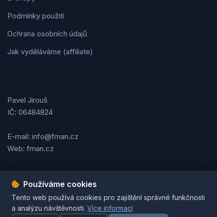
Podmínky použití
Ochrana osobních údajů
Jak vyděláváme (affiliate)
Kontakt
Pavel Jirouš
IČ: 06484824
E-mail: info@fman.cz
Web: fman.cz
Používáme cookies
Podmínky použití
Ochrana osobních údajů
Cookies
Tento web používá cookies pro zajištění správné funkčnosti
© 2026 FMAN.cz. Všechna práva vyhrazena. | Vytvořil
Pavel
a analýzu návštěvnosti.
Více informací