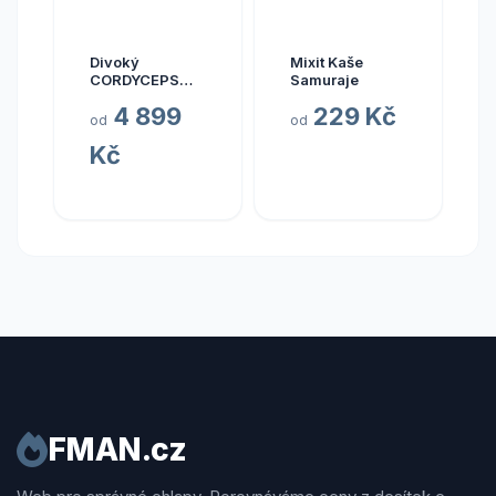
Divoký
Mixit Kaše
CORDYCEPS
Samuraje
pravý (Bhútán),
4 899
229 Kč
30 kapslí
od
od
Kč
FMAN.cz