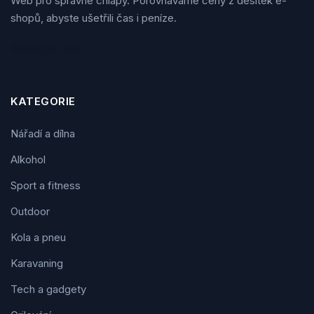
Web pro správné chlapy. Porovnáváme ceny z desítek e-
shopů, abyste ušetřili čas i peníze.
Sledujte nás
KATEGORIE
Nářadí a dílna
Alkohol
Sport a fitness
Outdoor
Kola a pneu
Karavaning
Tech a gadgety