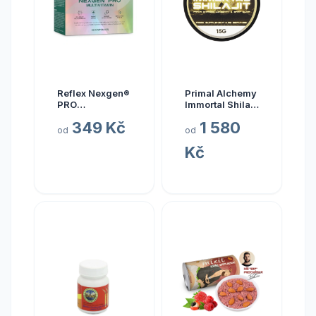
Reflex Nexgen®
Primal Alchemy
PRO
Immortal Shilajit
Multivitamín
Hmotnost: 15
349 Kč
1 580
NEW, 90 kapslí
gramů
od
od
Kč