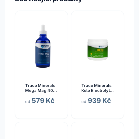
Trace Minerals
Trace Minerals
Mega Mag 400
Keto Electrolyte
mg, hořčík s
Powder, Keto
579 Kč
939 Kč
elektrolyty, 118
elektrolyty v
od
od
ml
prášku, citrón a
limetka, 330 g