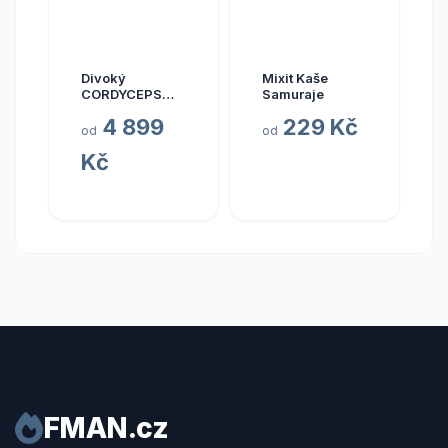
Divoký
Mixit Kaše
CORDYCEPS
Samuraje
pravý (Bhútán),
4 899
229 Kč
30 kapslí
od
od
Kč
FMAN.cz