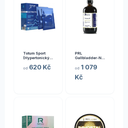
Totum Sport
PRL
(Hypertonický
Gallbladder-ND,
nápoj z mořské
zdraví žlučníku,
620 Kč
1 079
vody), 10 x 20
237 ml
od
od
ml
Kč