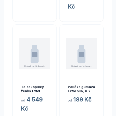
Kč
Teleskopický
Palička gumová
žebřík Extol
Extol bílá, ø 60
mm
4 549
189 Kč
od
od
Kč