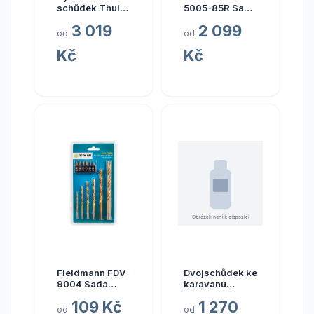
schůdek Thule
5005-85R Sada
Slide-Out Step
ručního nářadí
3 019
2 099
V03 – náhradní
od
od
díly varianta 7.
Kč
Kč
kompletní
stupátko Thule
Slide-Out Step
Manual
Fieldmann FDV
Dvojschůdek ke
9004 Sada
karavanu
vrtáků a bitů
Brunner King
109 Kč
1 270
Step
od
od