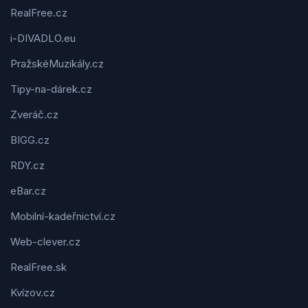
RealFree.cz
i-DIVADLO.eu
PražskéMuzikály.cz
Tipy-na-dárek.cz
Zveráč.cz
BIGG.cz
RDY.cz
eBar.cz
Mobilní-kadeřnictví.cz
Web-clever.cz
RealFree.sk
Kvízov.cz