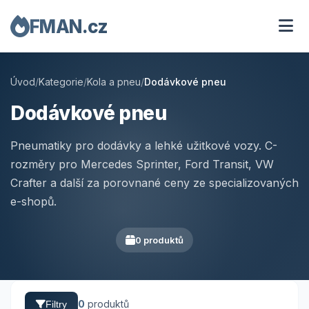
FMAN.cz
Úvod
/
Kategorie
/
Kola a pneu
/
Dodávkové pneu
Dodávkové pneu
Pneumatiky pro dodávky a lehké užitkové vozy. C-
rozměry pro Mercedes Sprinter, Ford Transit, VW
Crafter a další za porovnané ceny ze specializovaných
e-shopů.
0 produktů
0
produktů
Filtry