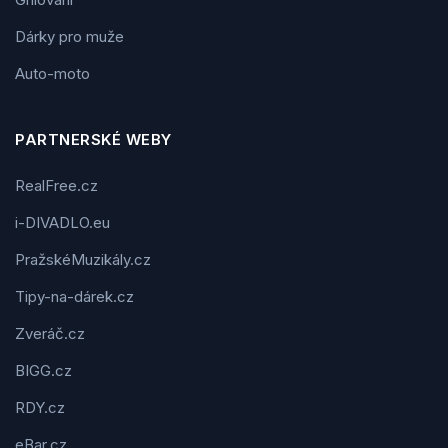
Dárky pro muže
Auto-moto
PARTNERSKÉ WEBY
RealFree.cz
i-DIVADLO.eu
PražskéMuzikály.cz
Tipy-na-dárek.cz
Zveráč.cz
BIGG.cz
RDY.cz
eBar.cz