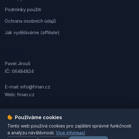
Podmínky použití
Ochrana osobních údajů
Jak vyděláváme (affiliate)
Kontakt
Pavel Jirouš
IČ: 06484824
E-mail: info@fman.cz
Web: fman.cz
Používáme cookies
Podmínky použití
Ochrana osobních údajů
Cookies
Tento web používá cookies pro zajištění správné funkčnosti
© 2026 FMAN.cz. Všechna práva vyhrazena. | Vytvořil
Pavel
a analýzu návštěvnosti.
Více informací