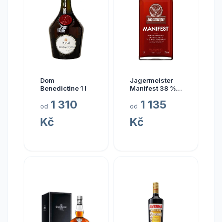
Dom
Jagermeister
Benedictine 1 l
Manifest 38 % 1
l
1 310
1 135
od
od
Kč
Kč