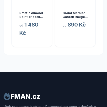
Ratafia Almond
Grand Marnier
Spirit Tripack
Cordon Rouge
Gift Box
40 % 1 l
1 480
890 Kč
od
od
Kč
FMAN.cz
Web pro správné chlapy. Porovnáváme ceny z desítek e-