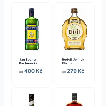
Jan Becher
Rudolf Jelínek
Becherovka
Elixír z
Original 1 l (holá
Bezového Květu
400 Kč
279 Kč
láhev)
14,7% 0,7l (holá
od
od
láhev)