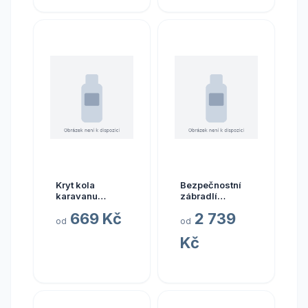
Kryt kola
Bezpečnostní
karavanu
zábradlí
Hindermann –
Fiamma
669 Kč
2 739
šedý verze
Security
od
od
Tabbert
varianta
Kč
Comtesse
Security 46