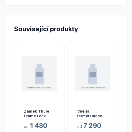
Související produkty
Zámek Thule
Vnější
Frame Lock
termoizolace
počet kusů v
skel kabiny
1 480
7 290
balení 1 ks
Hindermann
od
od
LUX pro Fiat