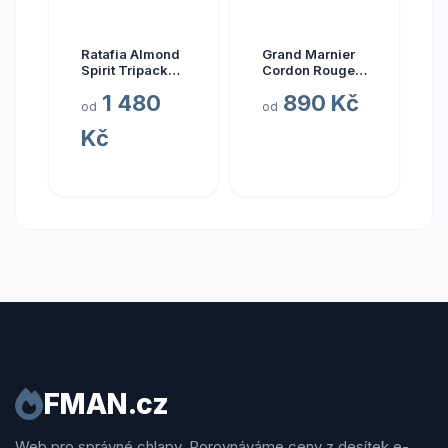
Ratafia Almond
Grand Marnier
Spirit Tripack
Cordon Rouge
Gift Box
40 % 1 l
1 480
890 Kč
od
od
Kč
FMAN.cz
Web pro správné chlapy. Porovnáváme ceny z desítek e-