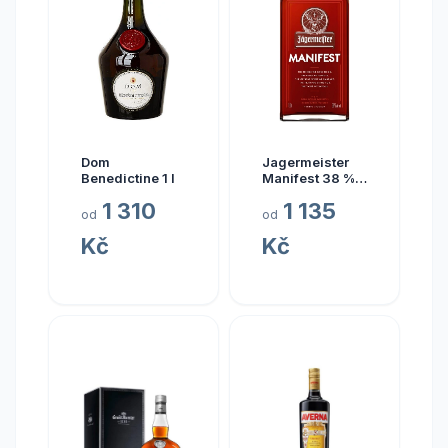
Dom
Jagermeister
Benedictine 1 l
Manifest 38 % 1
l
1 310
1 135
od
od
Kč
Kč