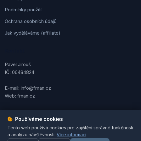
Podmínky použití
Ochrana osobních údajů
Jak vyděláváme (affiliate)
Kontakt
Pavel Jirouš
IČ: 06484824
E-mail: info@fman.cz
Web: fman.cz
Používáme cookies
Podmínky použití
Ochrana osobních údajů
Cookies
Tento web používá cookies pro zajištění správné funkčnosti
© 2026 FMAN.cz. Všechna práva vyhrazena. | Vytvořil
Pavel
a analýzu návštěvnosti.
Více informací