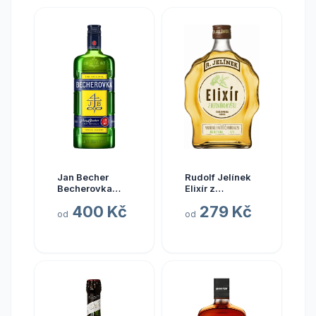
Jan Becher
Rudolf Jelínek
Becherovka
Elixír z
Original 1 l (holá
Bezového Květu
400 Kč
279 Kč
láhev)
14,7% 0,7l (holá
od
od
láhev)