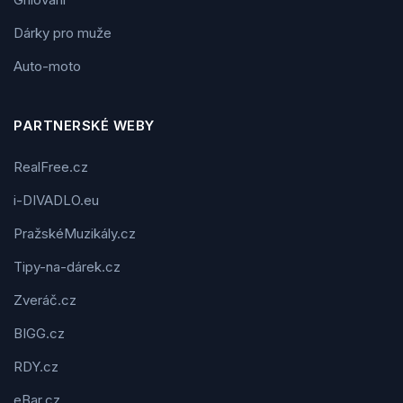
Dárky pro muže
Auto-moto
PARTNERSKÉ WEBY
RealFree.cz
i-DIVADLO.eu
PražskéMuzikály.cz
Tipy-na-dárek.cz
Zveráč.cz
BIGG.cz
RDY.cz
eBar.cz