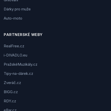
Dárky pro muže
Auto-moto
PARTNERSKÉ WEBY
RealFree.cz
i-DIVADLO.eu
PražskéMuzikály.cz
Tipy-na-dárek.cz
Zveráč.cz
BIGG.cz
RDY.cz
eBar.cz