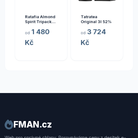
Ratafia Almond
Tatratea
Spirit Tripack
Original 3l 52%
Gift Box
1 480
3 724
od
od
Kč
Kč
FMAN.cz
Web pro správné chlapy. Porovnáváme ceny z desítek e-