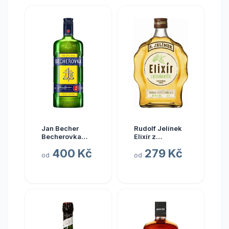
Jan Becher
Rudolf Jelínek
Becherovka
Elixír z
Original 1 l (holá
Bezového Květu
400 Kč
279 Kč
láhev)
14,7% 0,7l (holá
od
od
láhev)