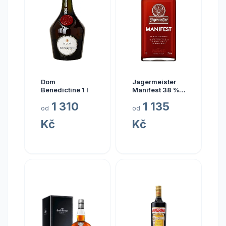
Dom
Jagermeister
Benedictine 1 l
Manifest 38 % 1
l
1 310
1 135
od
od
Kč
Kč