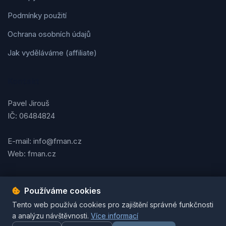
Podmínky použití
Ochrana osobních údajů
Jak vyděláváme (affiliate)
Kontakt
Pavel Jirouš
IČ: 06484824
E-mail: info@fman.cz
Web: fman.cz
Používáme cookies
Podmínky použití
Ochrana osobních údajů
Cookies
Tento web používá cookies pro zajištění správné funkčnosti
© 2026 FMAN.cz. Všechna práva vyhrazena. | Vytvořil
Pavel
a analýzu návštěvnosti.
Více informací