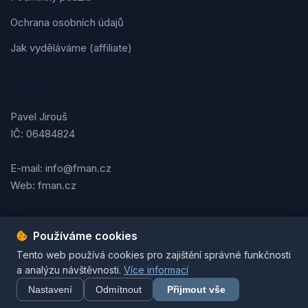
Ochrana osobních údajů
Jak vyděláváme (affiliate)
Kontakt
Pavel Jirouš
IČ: 06484824
E-mail: info@fman.cz
Web: fman.cz
Používáme cookies
Podmínky použití
Ochrana osobních údajů
Cookies
Tento web používá cookies pro zajištění správné funkčnosti
© 2026 FMAN.cz. Všechna práva vyhrazena. | Vytvořil
Pavel
a analýzu návštěvnosti.
Více informací
Jirouš
Nastavení
Odmítnout
Přijmout vše