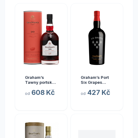
Graham’s
Graham’s Port
Tawny portské
Six Grapes
10y 20% 0,75 l
reserve 20%
608 Kč
427 Kč
(holá láhev)
0,75 l (holá
od
od
láhev)