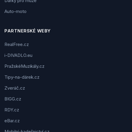
Dárky pro muže
Auto-moto
PARTNERSKÉ WEBY
RealFree.cz
i-DIVADLO.eu
PražskéMuzikály.cz
Tipy-na-dárek.cz
Zveráč.cz
BIGG.cz
RDY.cz
eBar.cz
Mobilní-kadeřnictví.cz