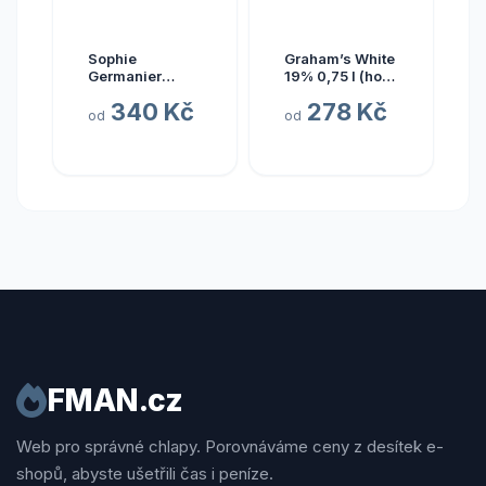
Sophie
Graham’s White
Germanier
19% 0,75 l (holá
Pinotage
láhev)
340 Kč
278 Kč
od
od
FMAN.cz
Web pro správné chlapy. Porovnáváme ceny z desítek e-
shopů, abyste ušetřili čas i peníze.