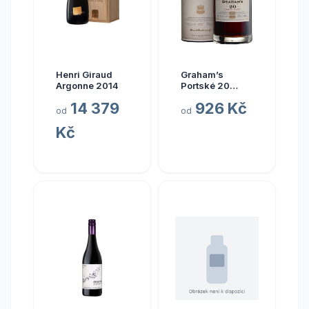
Henri Giraud
Graham’s
Argonne 2014
Portské 20
anos 20% 0,75 l
14 379
926 Kč
(karton)
od
od
Kč