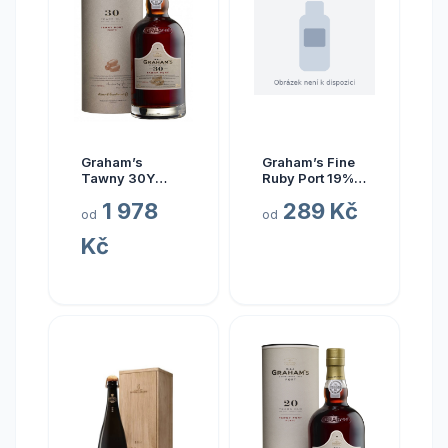
Graham’s
Graham’s Fine
Tawny 30Y
Ruby Port 19%
20% 0,75 l
0,75 l (holá
1 978
289 Kč
(tuba)
láhev)
od
od
Kč