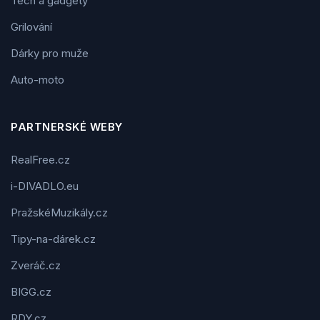
Tech a gadgety
Grilování
Dárky pro muže
Auto-moto
PARTNERSKÉ WEBY
RealFree.cz
i-DIVADLO.eu
PražskéMuzikály.cz
Tipy-na-dárek.cz
Zveráč.cz
BIGG.cz
RDY.cz