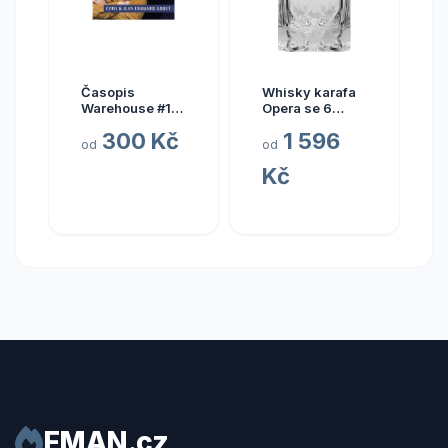
Časopis
Whisky karafa
Warehouse #1
Opera se 6
33 0,0%
skleničkami
300 Kč
1 596
2,55l
od
od
Kč
FMAN.cz