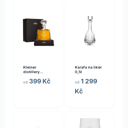
Kleiner
Karafa na likér
distillery
0,5l
Kleiner dárková
399 Kč
1 299
krabička
od
od
Kč