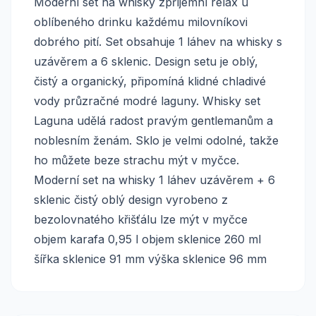
Moderní set na whisky zpříjemní relax u
oblíbeného drinku každému milovníkovi
dobrého pití. Set obsahuje 1 láhev na whisky s
uzávěrem a 6 sklenic. Design setu je oblý,
čistý a organický, připomíná klidné chladivé
vody průzračné modré laguny. Whisky set
Laguna udělá radost pravým gentlemanům a
noblesním ženám. Sklo je velmi odolné, takže
ho můžete beze strachu mýt v myčce.
Moderní set na whisky 1 láhev uzávěrem + 6
sklenic čistý oblý design vyrobeno z
bezolovnatého křišťálu lze mýt v myčce
objem karafa 0,95 l objem sklenice 260 ml
šířka sklenice 91 mm výška sklenice 96 mm