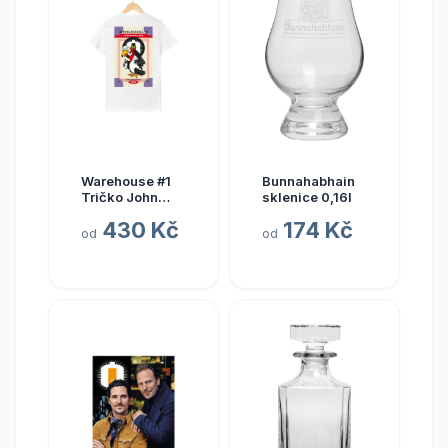
Warehouse #1
Bunnahabhain
Tričko John
sklenice 0,16l
Crow Bílé XL
430 Kč
174 Kč
od
od