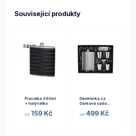
Související produkty
Placatka 240ml
Destilerka.cz
+ nalývátko
Dárková sada
placatka + 4x
159 Kč
499 Kč
panáček
od
od