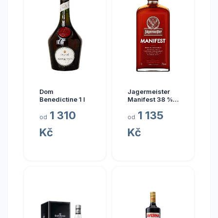
Dom
Jagermeister
Benedictine 1 l
Manifest 38 % 1
l
1 310
1 135
od
od
Kč
Kč