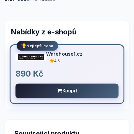
Nabídky z e-shopů
Nejlepší cena
Warehouse1.cz
4.5
890 Kč
Koupit
Související produkty