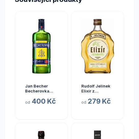
Jan Becher
Rudolf Jelínek
Becherovka
Elixír z
Original 1 l (holá
Bezového Květu
400 Kč
279 Kč
láhev)
14,7% 0,7l (holá
od
od
láhev)