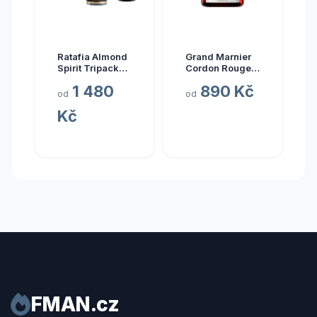
Ratafia Almond
Grand Marnier
Spirit Tripack
Cordon Rouge
Gift Box
40 % 1 l
1 480
890 Kč
od
od
Kč
FMAN.cz