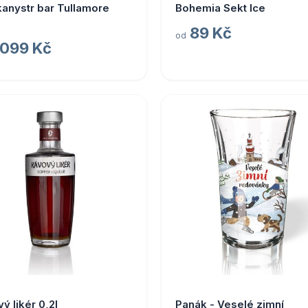
kanystr bar Tullamore
Bohemia Sekt Ice
89 Kč
od
 099 Kč
ý likér 0,2l
Panák - Veselé zimní