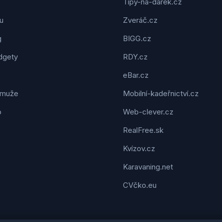
Tipy-na-dárek.cz
u
Zveráč.cz
g
BIGG.cz
dgety
RDY.cz
eBar.cz
 muže
Mobilní-kadeřnictví.cz
o
Web-clever.cz
RealFree.sk
Kvízov.cz
Karavaning.net
CVčko.eu