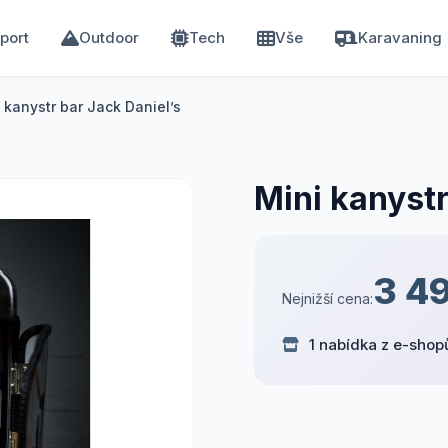
port
Outdoor
Tech
Vše
Karavaning
 kanystr bar Jack Daniel’s
Mini kanystr
3 4
Nejnižší cena:
1 nabídka z e-shop