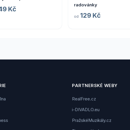
radovánky
49 Kč
129 Kč
od
IE
PARTNERSKÉ WEBY
ílna
RealFree.cz
i-DIVADLO.eu
tness
PražskéMuzikály.cz