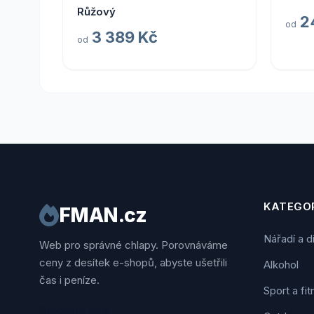
Růžový
2
od
3 389 Kč
od
KATEGOR
FMAN.cz
Nářadí a d
Web pro správné chlapy. Porovnáváme
ceny z desítek e-shopů, abyste ušetřili
Alkohol
čas i peníze.
Sport a fi
Sledujte nás