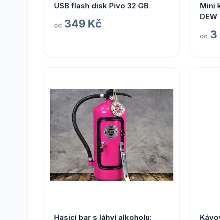
USB flash disk Pivo 32 GB
Mini 
DEW
349 Kč
od
3
od
Hasicí bar s láhví alkoholu:
Kávov