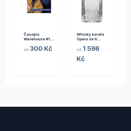
Časopis
Whisky karafa
Warehouse #1
Opera se 6
33 0,0%
skleničkami
300 Kč
1 596
2,55l
od
od
Kč