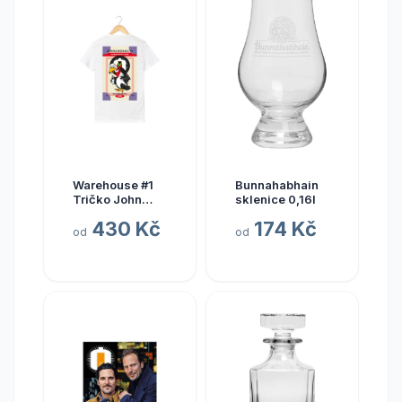
Warehouse #1
Bunnahabhain
Tričko John
sklenice 0,16l
Crow Bílé XL
430 Kč
174 Kč
od
od