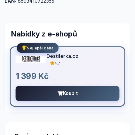
EAN:
8593410722355
Nabídky z e-shopů
Nejlepší cena
Destilerka.cz
4.7
1 399 Kč
Koupit