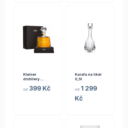
Kleiner
Karafa na likér
distillery
0,5l
Kleiner dárková
399 Kč
1 299
krabička
od
od
Kč