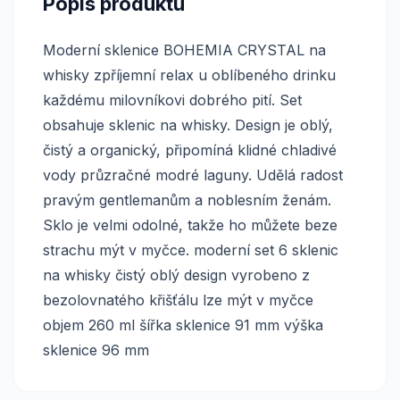
Popis produktu
Moderní sklenice BOHEMIA CRYSTAL na
whisky zpříjemní relax u oblíbeného drinku
každému milovníkovi dobrého pití. Set
obsahuje sklenic na whisky. Design je oblý,
čistý a organický, připomíná klidné chladivé
vody průzračné modré laguny. Udělá radost
pravým gentlemanům a noblesním ženám.
Sklo je velmi odolné, takže ho můžete beze
strachu mýt v myčce. moderní set 6 sklenic
na whisky čistý oblý design vyrobeno z
bezolovnatého křišťálu lze mýt v myčce
objem 260 ml šířka sklenice 91 mm výška
sklenice 96 mm