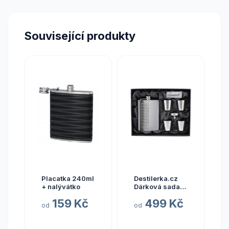
Související produkty
Placatka 240ml
Destilerka.cz
+ nalývátko
Dárková sada
placatka + 4x
159 Kč
499 Kč
panáček
od
od