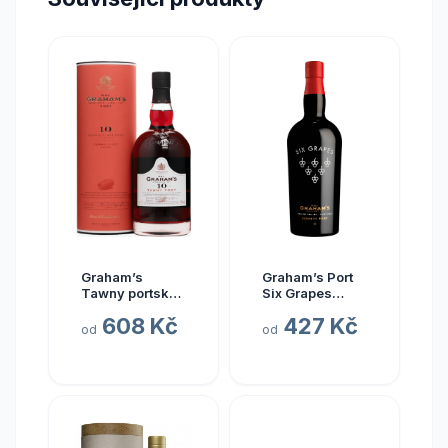
Graham’s
Graham’s Port
Tawny portské
Six Grapes
10y 20% 0,75 l
reserve 20%
608 Kč
427 Kč
(holá láhev)
0,75 l (holá
od
od
láhev)