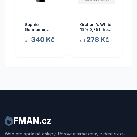
Sophie
Graham’s White
Germanier
19% 0,75 l (holá
Pinotage
láhev)
340 Kč
278 Kč
od
od
FMAN.cz
Web pro správné chlapy. Porovnáváme ceny z desítek e-