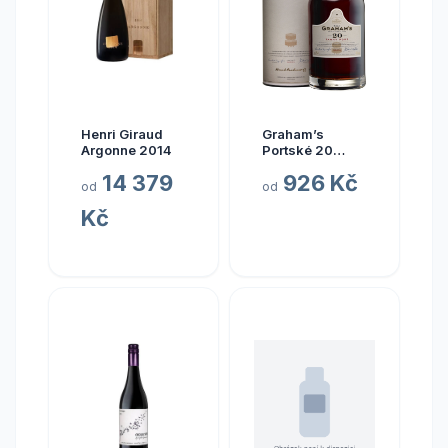
Henri Giraud
Graham’s
Argonne 2014
Portské 20
anos 20% 0,75 l
14 379
926 Kč
(karton)
od
od
Kč