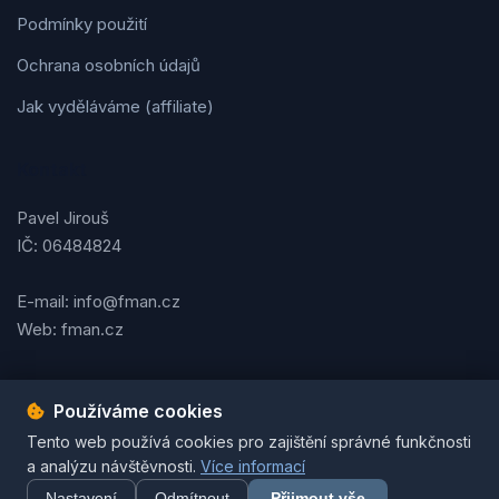
Podmínky použití
Ochrana osobních údajů
Jak vyděláváme (affiliate)
Kontakt
Pavel Jirouš
IČ: 06484824
E-mail: info@fman.cz
Web: fman.cz
Používáme cookies
Podmínky použití
Ochrana osobních údajů
Cookies
Tento web používá cookies pro zajištění správné funkčnosti
© 2026 FMAN.cz. Všechna práva vyhrazena. | Vytvořil
Pavel
a analýzu návštěvnosti.
Více informací
Jirouš
Nastavení
Odmítnout
Přijmout vše