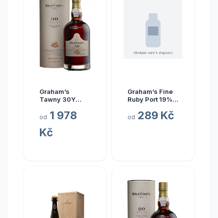
Graham’s
Graham’s Fine
Tawny 30Y
Ruby Port 19%
20% 0,75 l
0,75 l (holá
1 978
289 Kč
(tuba)
láhev)
od
od
Kč