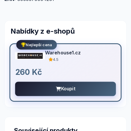
Nabídky z e-shopů
Nejlepší cena
Warehouse1.cz
4.5
260 Kč
Koupit
Související produkty