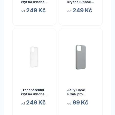
kryt na iPhone
kryt na iPhone 7
13 Pro
/ 8 / SE2020
249 Kč
249 Kč
od
od
Transparentní
Jelly Case
kryt na iPhone
ROAR pro
14
iPhone 11 - Šedá
249 Kč
99 Kč
od
od