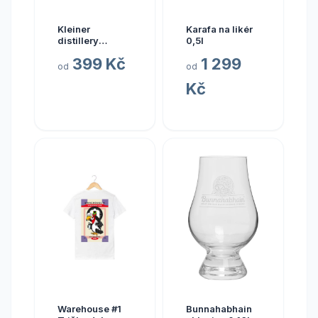
Kleiner
Karafa na likér
distillery
0,5l
Kleiner dárková
399 Kč
1 299
krabička
od
od
Kč
Warehouse #1
Bunnahabhain