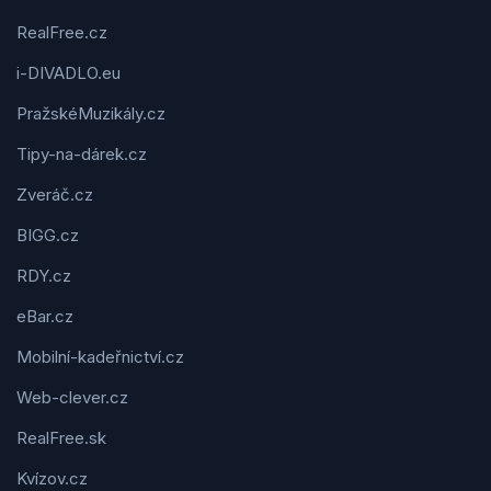
RealFree.cz
i-DIVADLO.eu
PražskéMuzikály.cz
Tipy-na-dárek.cz
Zveráč.cz
BIGG.cz
RDY.cz
eBar.cz
Mobilní-kadeřnictví.cz
Web-clever.cz
RealFree.sk
Kvízov.cz