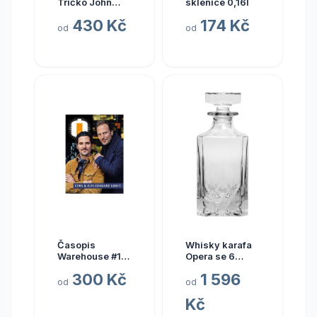
Tričko John
sklenice 0,16l
Crow Bílé XL
430 Kč
174 Kč
od
od
Časopis
Whisky karafa
Warehouse #1
Opera se 6
33 0,0%
skleničkami
300 Kč
1 596
2,55l
od
od
Kč