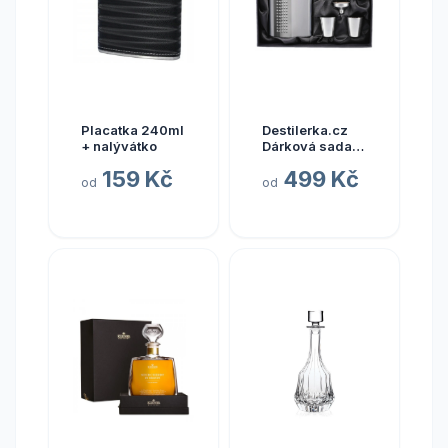
Placatka 240ml
Destilerka.cz
+ nalývátko
Dárková sada
placatka + 4x
159 Kč
499 Kč
panáček
od
od