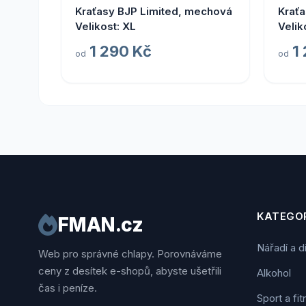
Kraťasy BJP Limited, mechová
Kraťa
Velikost: XL
Velik
1 290 Kč
1
od
od
KATEGOR
FMAN.cz
Nářadí a d
Web pro správné chlapy. Porovnáváme
ceny z desítek e-shopů, abyste ušetřili
Alkohol
čas i peníze.
Sport a fi