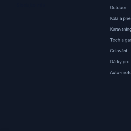
Sledujte nás
Outdoor
Kola a pne
Karavanin
Tech a ga
Grilování
Dárky pro
Auto-mot