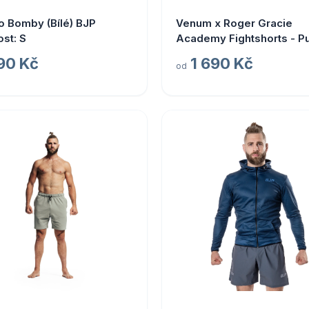
o Bomby (Bílé) BJP
Venum x Roger Gracie
ost: S
Academy Fightshorts - P
Velikost: XS
90 Kč
1 690 Kč
od