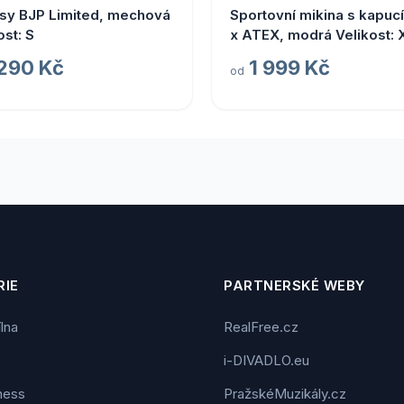
sy BJP Limited, mechová
Sportovní mikina s kapuc
ost: S
x ATEX, modrá Velikost: 
 290 Kč
1 999 Kč
od
IE
PARTNERSKÉ WEBY
ílna
RealFree.cz
i-DIVADLO.eu
tness
PražskéMuzikály.cz