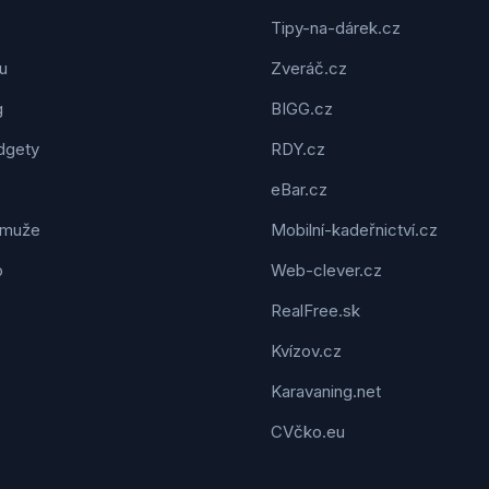
Tipy-na-dárek.cz
u
Zveráč.cz
g
BIGG.cz
dgety
RDY.cz
eBar.cz
 muže
Mobilní-kadeřnictví.cz
o
Web-clever.cz
RealFree.sk
Kvízov.cz
Karavaning.net
CVčko.eu