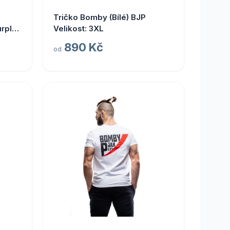
Tričko Bomby (Bílé) BJP
urple
Velikost: 3XL
890 Kč
od