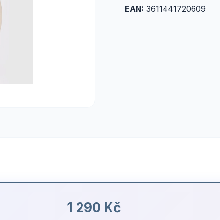
EAN:
3611441720609
1 290 Kč