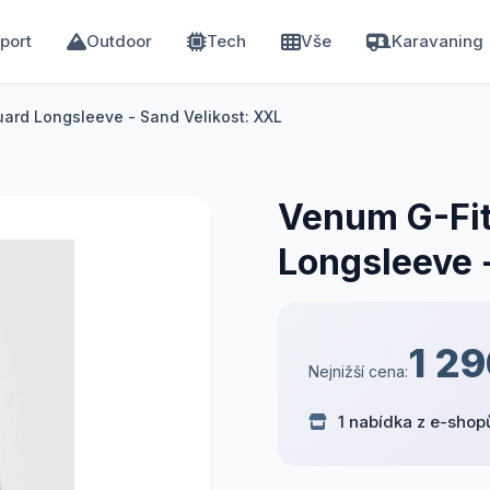
port
Outdoor
Tech
Vše
Karavaning
uard Longsleeve - Sand Velikost: XXL
Venum G-Fit
Longsleeve 
1 2
Nejnižší cena:
1 nabídka z e-shop