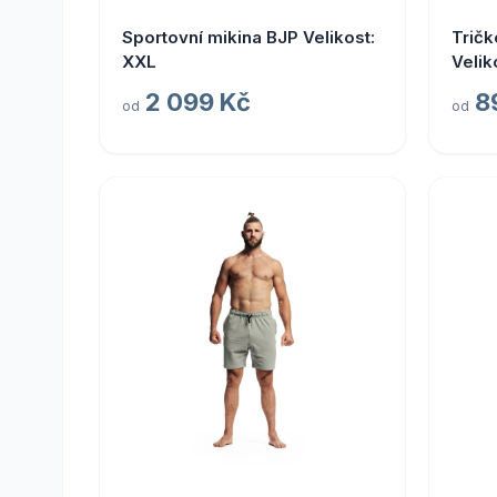
Sportovní mikina BJP Velikost:
Tričk
XXL
Velik
2 099 Kč
8
od
od