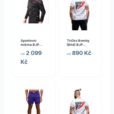
Sportovní
Tričko Bomby
mikina BJP
(Bílé) BJP
Velikost: XXL
Velikost: S
2 099
890 Kč
od
od
Kč