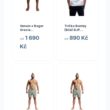
Venum x Roger
Tričko Bomby
Gracie
(Bílé) BJP
Academy
Velikost: 3XL
1 690
890 Kč
Fightshorts -
od
od
Purple Velikost:
Kč
XS