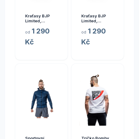
Kraťasy BJP
Kraťasy BJP
Limited,
Limited,
mechová
mechová
1 290
1 290
Velikost: XL
Velikost: S
od
od
Kč
Kč
Sportovní
Tričko Bomby