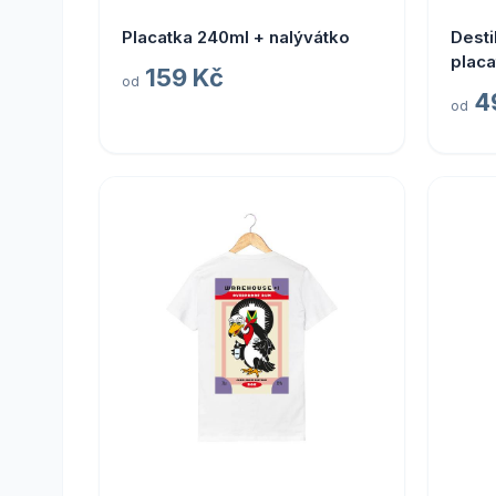
Placatka 240ml + nalývátko
Desti
placa
159 Kč
od
4
od