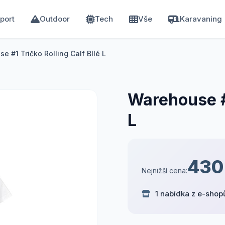
port
Outdoor
Tech
Vše
Karavaning
e #1 Tričko Rolling Calf Bílé L
Warehouse #1
L
430
Nejnižší cena:
1 nabídka z e-shop