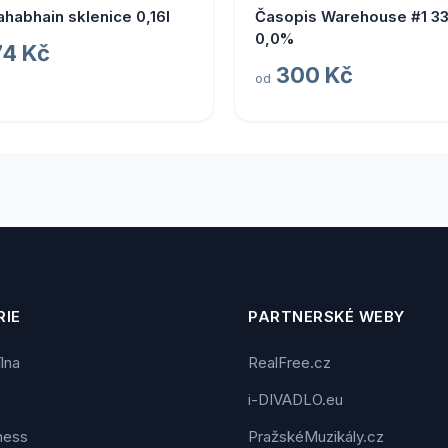
habhain sklenice 0,16l
Časopis Warehouse #1 3
0,0%
74 Kč
300 Kč
od
IE
PARTNERSKÉ WEBY
ílna
RealFree.cz
i-DIVADLO.eu
tness
PražskéMuzikály.cz