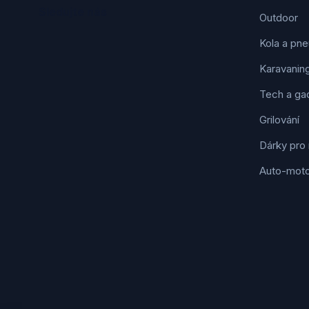
Sledujte nás
Outdoor
Kola a pne
Karavanin
Tech a ga
Grilování
Dárky pro
Auto-mot