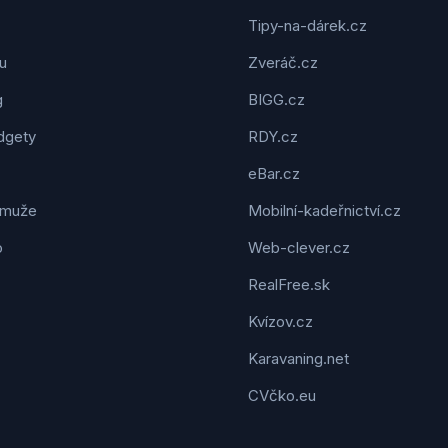
Tipy-na-dárek.cz
u
Zveráč.cz
g
BIGG.cz
dgety
RDY.cz
eBar.cz
 muže
Mobilní-kadeřnictví.cz
o
Web-clever.cz
RealFree.sk
Kvízov.cz
Karavaning.net
CVčko.eu