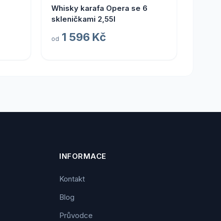
3
Whisky karafa Opera se 6
skleničkami 2,55l
1 596 Kč
od
INFORMACE
Kontakt
Blog
Průvodce