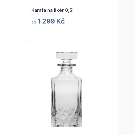
Karafa na likér 0,5l
1 299 Kč
od