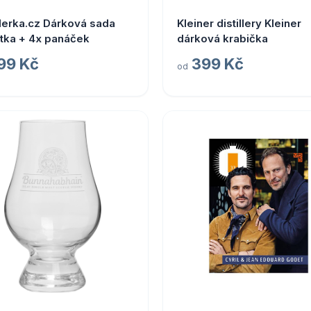
lerka.cz Dárková sada
Kleiner distillery Kleiner
tka + 4x panáček
dárková krabička
99 Kč
399 Kč
od