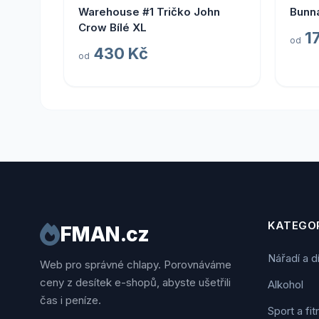
Warehouse #1 Tričko John
Bunna
Crow Bílé XL
1
od
430 Kč
od
KATEGOR
FMAN.cz
Nářadí a d
Web pro správné chlapy. Porovnáváme
ceny z desítek e-shopů, abyste ušetřili
Alkohol
čas i peníze.
Sport a fi