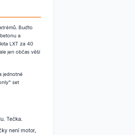
extrémů. Buďto
 betonu a
kita LXT za 40
ale jen občas věší
na jednotné
only" set
u. Tečka.
čky není motor,