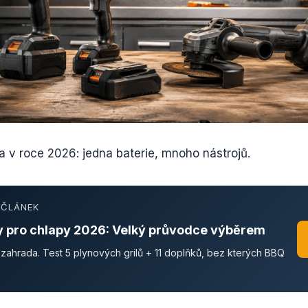
a v roce 2026: jedna baterie, mnoho nástrojů.
Í ČLÁNEK
ly pro chlapy 2026: Velký průvodce výběrem
í zahrada. Test 5 plynových grilů + 11 doplňků, bez kterých BBQ