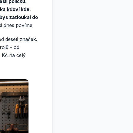
sil poličku.
čka kdoví kde.
 bys zatloukal do
 si dnes povíme.
d deseti značek.
rojů – od
 Kč na celý