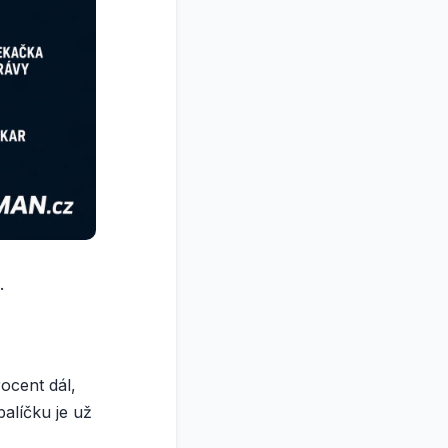
.
ocent dál,
balíčku je už