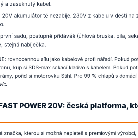
ný a zaseknutý kabel.
.
20V akumulátor tě nezabije. 230V z kabelu v dešti na
o.
první sadu, postupně přidáváš (úhlová bruska, pila, se
e, stejná nabíječka.
: rovnocennou sílu jako kabelové profi nářadí. Pokud pot
tonu, kup si SDS-max sekací kladivo s kabelem. Pokud pot
rámy, pořiď si motorovku Stihl. Pro 99 % chlapů s domácí 
víc
.
FAST POWER 20V: česká platforma, kt
á značka, kterou si možná nepleteš s premiovými výrobci, 