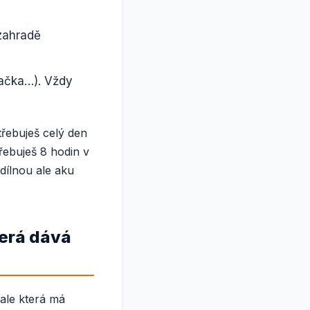
 zahradě
kačka…). Vždy
řebuješ celý den
řebuješ 8 hodin v
dílnou ale aku
erá dává
ale která má