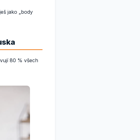
ješ jako „body
ruska
tavují 80 % všech