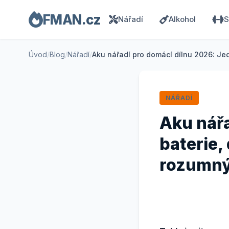
FMAN.cz
Nářadí
Alkohol
S
Úvod
/
Blog
/
Nářadí
/
Aku nářadí pro domácí dílnu 2026: Jed
NÁŘADÍ
Aku nářa
baterie,
rozumný