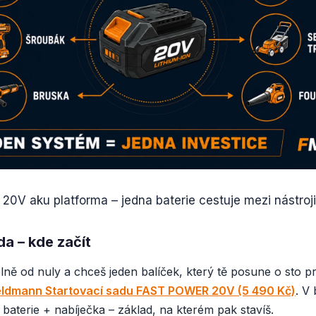
 20V aku platforma – jedna baterie cestuje mezi nástroji
da – kde začít
ně od nuly a chceš jeden balíček, který tě posune o sto pr
eldmann Startovací sadu FAST POWER 20V (5 490 Kč)
. V 
 baterie + nabíječka – základ, na kterém pak stavíš.