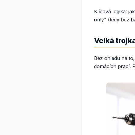
Klíčová logika: j
only" (tedy bez ba
Velká trojk
Bez ohledu na to, 
domácích prací. P