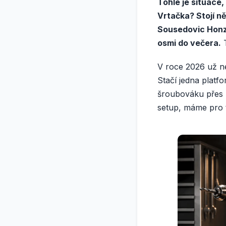
Tohle je situace,
Vrtačka? Stojí ně
Sousedovic Honza 
osmi do večera.
T
V roce 2026 už ne
Stačí jedna platfo
šroubováku přes 
setup, máme pro t