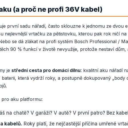
aku (a proč ne profi 36V kabel)
uje první sadu nářadí, často sklouzne k jednomu ze dvou 
 nejlevnější vrtačku za pětistovku, kterou pak rok ničí na
ebo se dá zlákat na profi systém Bosch Professional / Ma
 těch 90 % funkcí v životě nevyužije, protože nestaví dům, 
my je
střední cesta pro domácí dílnu
: kvalitní aku nářadí 
 baterii, která vydrží roky, a postupně dokupovaný „body 
ojů.
 pro aku platformu:
áš na chatě? V garáži? V autě? V první patro? Bez kabel
a kabelů.
Roky platí, že nejčastější příčina umřené vrta