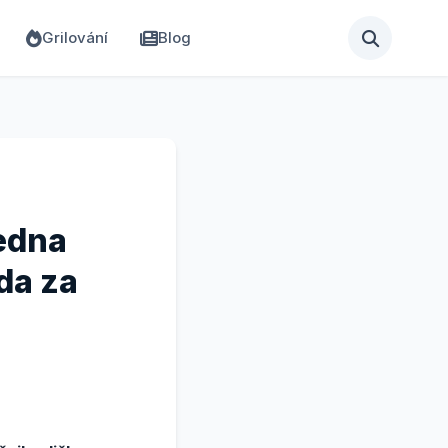
Grilování
Blog
Jedna
da za