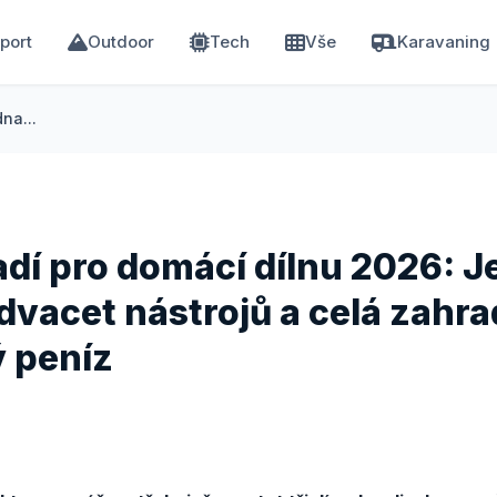
port
Outdoor
Tech
Vše
Karavaning
na...
dí pro domácí dílnu 2026: 
 dvacet nástrojů a celá zahra
 peníz