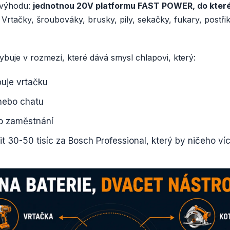
 výhodu:
jednotnou 20V platformu FAST POWER, do které
. Vrtačky, šroubováky, brusky, pily, sekačky, fukary, post
buje v rozmezí, které dává smysl chlapovi, který:
uje vrtačku
nebo chatu
o zaměstnání
t 30-50 tisíc za Bosch Professional, který by ničeho ví