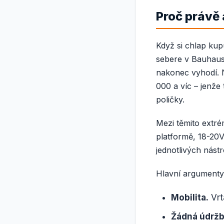
Proč právě 
Když si chlap kup
sebere v Bauhausu
nakonec vyhodí. N
000 a víc – jenže
poličky.
Mezi těmito extré
platformě, 18-20V
jednotlivých nástr
Hlavní argumenty
Mobilita.
Vrt
Žádná údržb