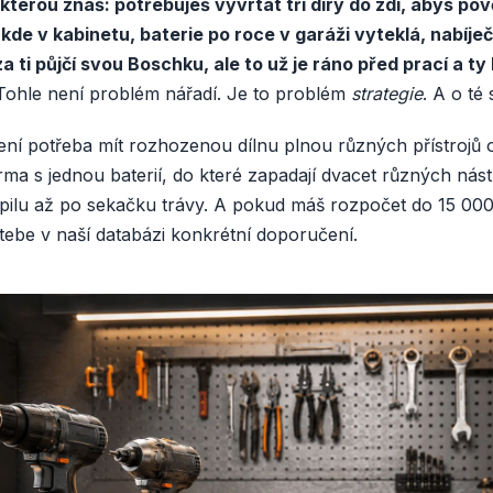
 kterou znáš: potřebuješ vyvrtat tři díry do zdi, abys pově
kde v kabinetu, baterie po roce v garáži vyteklá, nabíje
ti půjčí svou Boschku, ale to už je ráno před prací a ty
ohle není problém nářadí. Je to problém
strategie
. A o té
ní potřeba mít rozhozenou dílnu plnou různých přístrojů o
rma s jednou baterií, do které zapadají dvacet různých nást
pilu až po sekačku trávy. A pokud máš rozpočet do 15 000
ebe v naší databázi konkrétní doporučení.