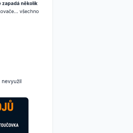
 zapadá několik
řikovače… všechno
c nevyužil