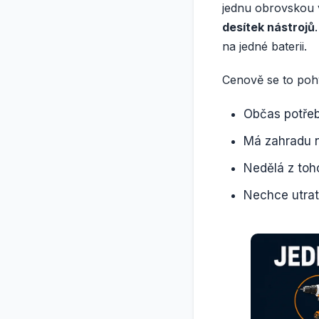
jednu obrovskou
desítek nástrojů
na jedné baterii.
Cenově se to pohy
Občas potřeb
Má zahradu 
Nedělá z toh
Nechce utrati