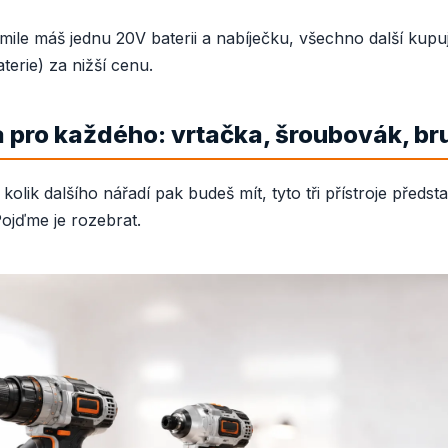
akmile máš jednu 20V baterii a nabíječku, všechno další kupu
terie) za nižší cenu.
a pro každého: vrtačka, šroubovák, b
kolik dalšího nářadí pak budeš mít, tyto tři přístroje předs
ojďme je rozebrat.