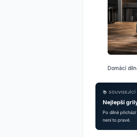
Domácí díln
📚 SOUVISEJÍC
Nejlepší gri
Po dílně přicház
není to pravé.