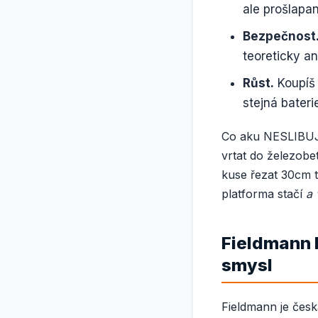
ale prošlapa
Bezpečnost
teoreticky an
Růst.
Koupíš 
stejná bateri
Co aku NESLIBUJE
vrtat do železobe
kuse řezat 30cm t
platforma stačí
a 
Fieldmann 
smysl
Fieldmann je česk