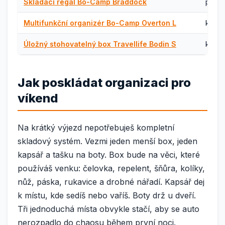
Skládací regál Bo-Camp Braddock
předs
Multifunkční organizér Bo-Camp Overton L
karav
Úložný stohovatelný box Travellife Bodin S
kufr 
Jak poskládat organizaci pro
víkend
Na krátký výjezd nepotřebuješ kompletní
skladový systém. Vezmi jeden menší box, jeden
kapsář a tašku na boty. Box bude na věci, které
používáš venku: čelovka, repelent, šňůra, kolíky,
nůž, páska, rukavice a drobné nářadí. Kapsář dej
k místu, kde sedíš nebo vaříš. Boty drž u dveří.
Tři jednoduchá místa obvykle stačí, aby se auto
nerozpadlo do chaosu během první noci.