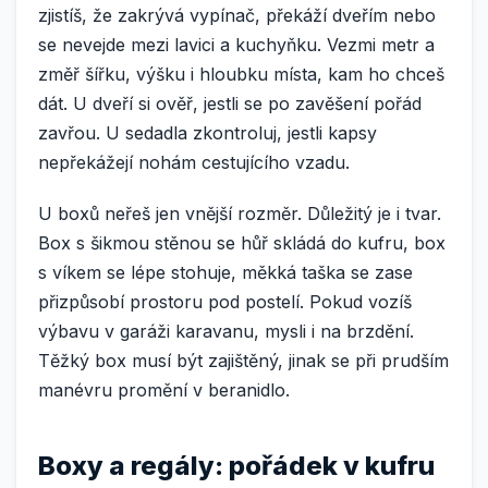
zjistíš, že zakrývá vypínač, překáží dveřím nebo
se nevejde mezi lavici a kuchyňku. Vezmi metr a
změř šířku, výšku i hloubku místa, kam ho chceš
dát. U dveří si ověř, jestli se po zavěšení pořád
zavřou. U sedadla zkontroluj, jestli kapsy
nepřekážejí nohám cestujícího vzadu.
U boxů neřeš jen vnější rozměr. Důležitý je i tvar.
Box s šikmou stěnou se hůř skládá do kufru, box
s víkem se lépe stohuje, měkká taška se zase
přizpůsobí prostoru pod postelí. Pokud vozíš
výbavu v garáži karavanu, mysli i na brzdění.
Těžký box musí být zajištěný, jinak se při prudším
manévru promění v beranidlo.
Boxy a regály: pořádek v kufru