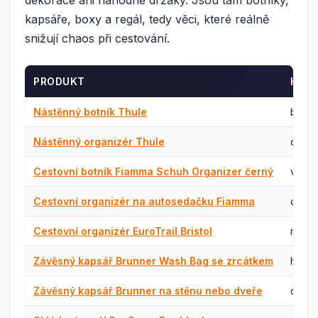
dekorace ani náhodné držáky. Jsou tam botníky,
kapsáře, boxy a regál, tedy věci, které reálně
snižují chaos při cestování.
PRODUKT
HODÍ
Nástěnný botník Thule
boty 
Nástěnný organizér Thule
drobn
Cestovní botník Fiamma Schuh Organizer černý
vstup
Cestovní organizér na autosedačku Fiamma
dodáv
Cestovní organizér EuroTrail Bristol
menší
Závěsný kapsář Brunner Wash Bag se zrcátkem
hygie
Závěsný kapsář Brunner na stěnu nebo dveře
dveře