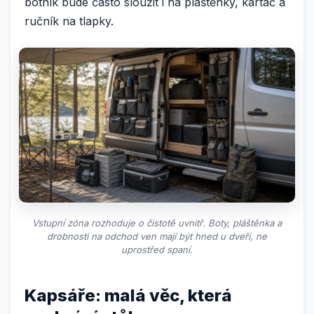
botník bude často sloužit i na pláštěnky, kartáč a
ručník na tlapky.
Vstupní zóna rozhoduje o čistotě uvnitř. Boty, pláštěnka a
drobnosti na odchod ven mají být hned u dveří, ne
uprostřed spaní.
Kapsáře: malá věc, která