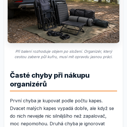
Při balení rozhoduje objem po složení. Organizér, který
cestou zabere půl kufru, musí mít opravdu jasnou práci.
Časté chyby při nákupu
organizérů
První chyba je kupovat podle počtu kapes.
Dvacet malých kapes vypadá dobře, ale když se
do nich nevejde nic silnějšího než zapalovač,
moc nepomohou. Druhá chyba je ignorovat