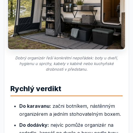
Dobrý organizér řeší konkrétní nepořádek: boty u dveří,
hygienu u sprchy, kabely v kabině nebo kuchyňské
drobnosti v předstanu.
Rychlý verdikt
Do karavanu:
začni botníkem, nástěnným
organizérem a jedním stohovatelným boxem.
Do dodávky:
nejvíc pomůže organizér na
sedadlo, kapsář na dveře a boxy podle typu