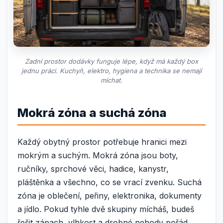
Zadní prostor dodávky funguje lépe, když má každý box
jednu práci. Kuchyň, elektro, hygiena a technika se nemají
míchat.
Mokrá zóna a suchá zóna
Každý obytný prostor potřebuje hranici mezi
mokrým a suchým. Mokrá zóna jsou boty,
ručníky, sprchové věci, hadice, kanystr,
pláštěnka a všechno, co se vrací zvenku. Suchá
zóna je oblečení, peřiny, elektronika, dokumenty
a jídlo. Pokud tyhle dvě skupiny mícháš, budeš
řešit zápach, vlhkost a drobné nehody pořád