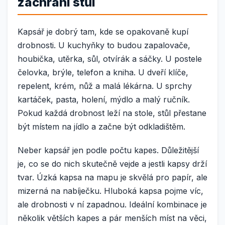
zachrání stůl
Kapsář je dobrý tam, kde se opakovaně kupí
drobnosti. U kuchyňky to budou zapalovače,
houbička, utěrka, sůl, otvírák a sáčky. U postele
čelovka, brýle, telefon a kniha. U dveří klíče,
repelent, krém, nůž a malá lékárna. U sprchy
kartáček, pasta, holení, mýdlo a malý ručník.
Pokud každá drobnost leží na stole, stůl přestane
být místem na jídlo a začne být odkladištěm.
Neber kapsář jen podle počtu kapes. Důležitější
je, co se do nich skutečně vejde a jestli kapsy drží
tvar. Úzká kapsa na mapu je skvělá pro papír, ale
mizerná na nabíječku. Hluboká kapsa pojme víc,
ale drobnosti v ní zapadnou. Ideální kombinace je
několik větších kapes a pár menších míst na věci,