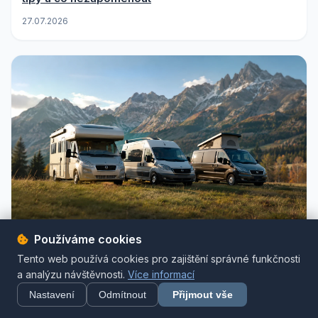
27.07.2026
Používáme cookies
Karavan, obytný vůz, nebo dodávka? Jak vybrat
typ pro cestování 2026
Tento web používá cookies pro zajištění správné funkčnosti
a analýzu návštěvnosti.
Více informací
27.07.2026
Nastavení
Odmítnout
Přijmout vše