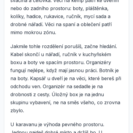
svačina a čelovka. Věci na kemp patří ke dveřím
nebo do zadního prostoru: boty, pláštěnka,
kolíky, hadice, rukavice, ručník, mycí sada a
drobné nářadí. Věci na spaní a oblečení patří
mimo mokrou zónu.
Jakmile tohle rozdělení porušíš, začne hledání.
Kabel skončí u nářadí, ručník v kuchyňském
boxu a boty ve spacím prostoru. Organizéry
fungují nejlépe, když mají jasnou práci. Botník je
na boty. Kapsář u dveří je na věci, které bereš při
odchodu ven. Organizér na sedadle je na
drobnosti z cesty. Úložný box je na jednu
skupinu vybavení, ne na směs všeho, co zrovna
zbylo.
U karavanu je výhoda pevného prostoru.
Jednou najdeš dobré místo a držíš ho. U