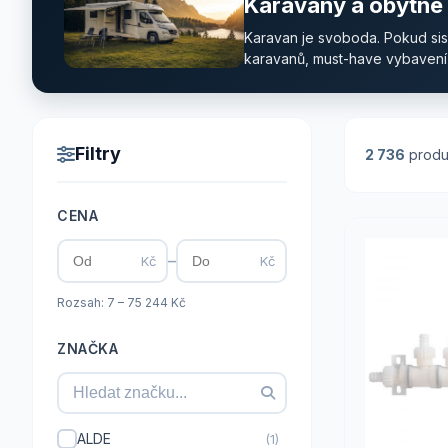
Karavany a obytné
Karavan je svoboda. Pokud sis l
karavanů, must-have vybavení, k
Filtry
2 736
produ
CENA
–
Kč
Kč
Rozsah: 7 – 75 244 Kč
ZNAČKA
ALDE
(1)