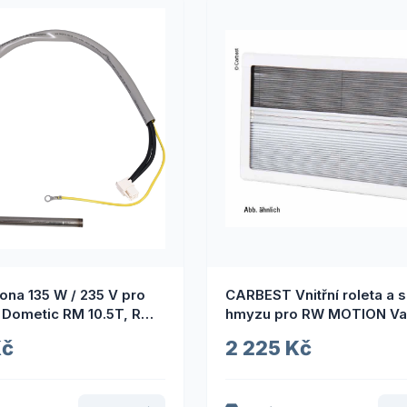
ona 135 W / 235 V pro
CARBEST Vnitřní roleta a síť proti
 Dometic RM 10.5T, RMS
hmyzu pro RW MOTION Var
767 x 407 mm
Kč
2 225 Kč