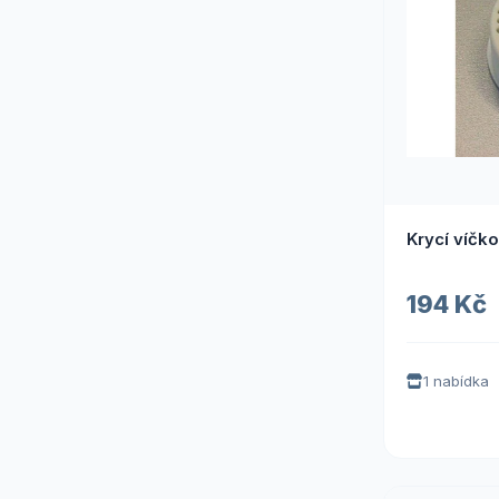
Krycí víčko
194 Kč
1 nabídka