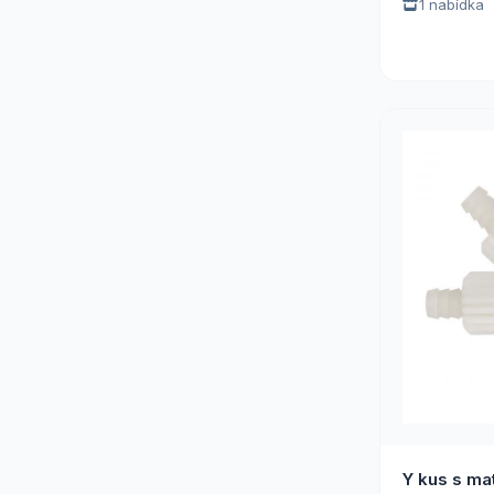
1 nabídka
Y kus s ma