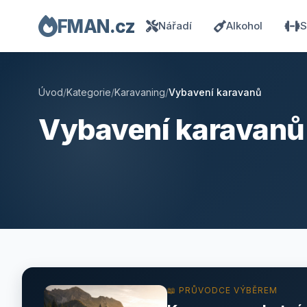
FMAN.cz
Nářadí
Alkohol
S
Úvod
/
Kategorie
/
Karavaning
/
Vybavení karavanů
Vybavení karavanů
📖 PRŮVODCE VÝBĚREM