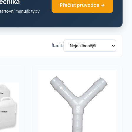
ečníka
Přečíst průvodce →
tartovní manuál: typy
Řadit: