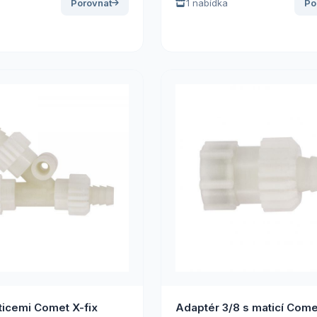
Porovnat
1 nabídka
Po
ticemi Comet X-fix
Adaptér 3/8 s maticí Come