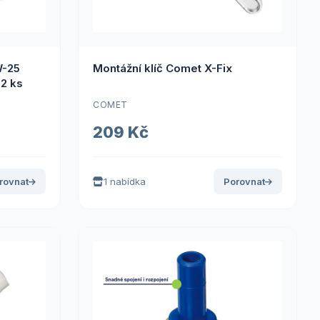
W-25
Montážní klíč Comet X-Fix
2 ks
COMET
209 Kč
rovnat
1 nabídka
Porovnat