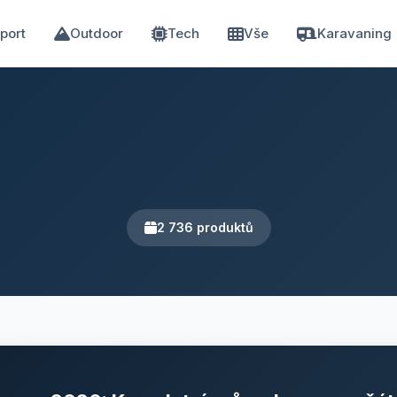
port
Outdoor
Tech
Vše
Karavaning
2 736 produktů