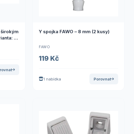
 širokým
Y spojka FAWO – 8 mm (2 kusy)
ianta: 19
FAWO
119 Kč
rovnat
1 nabídka
Porovnat