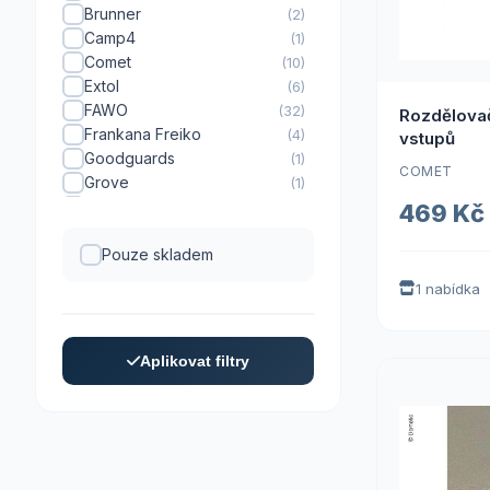
Brunner
(2)
Camp4
(1)
Comet
(10)
Extol
(6)
FAWO
(32)
Rozdělovač
Frankana Freiko
(4)
vstupů
Goodguards
(1)
COMET
Grove
(1)
Keller
(1)
469 Kč
LILIE
(44)
Menbaa
Pouze skladem
(5)
Reich
(44)
1 nabídka
Truma
(1)
W4
(2)
Yachticon
(1)
Aplikovat filtry