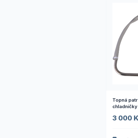
Topná patr
chladničky
10.5T
3 000 