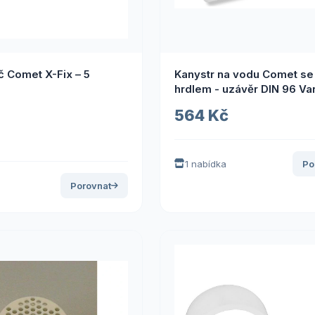
 Comet X-Fix – 5
Kanystr na vodu Comet se
hrdlem - uzávěr DIN 96 Var
l - bez víka
564 Kč
1 nabídka
Po
Porovnat