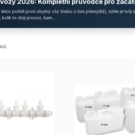
 vozy 2026: Kompletní průvodce pro začát
etos pořídil první obytný vůz (nebo o tom přemýšlíš), tohle je tvůj s
olik to stojí provoz, kam...
ktů