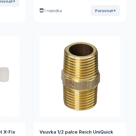
rovnat
1 nabídka
Porovnat
t X-Fix
Vsuvka 1/2 palce Reich UniQuick