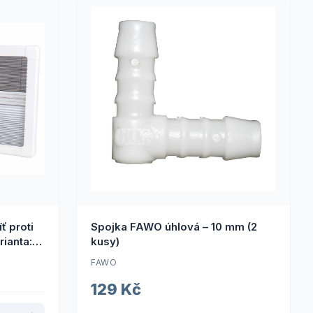
Spojka FAWO úhlová – 10 mm (2
ianta:
kusy)
FAWO
129 Kč