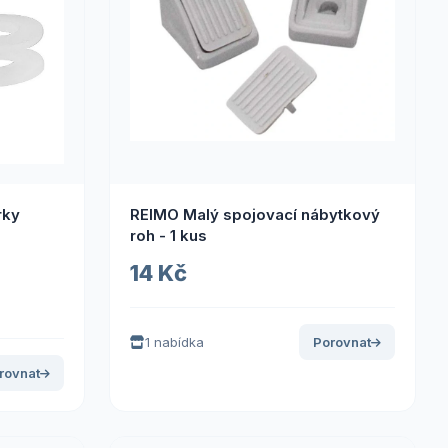
rky
REIMO Malý spojovací nábytkový
roh - 1 kus
14 Kč
1 nabídka
Porovnat
rovnat