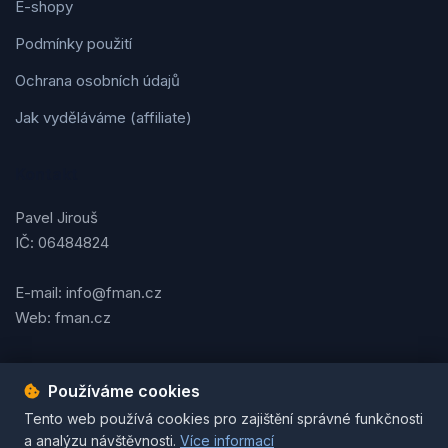
E-shopy
Podmínky použití
Ochrana osobních údajů
Jak vyděláváme (affiliate)
Kontakt
Pavel Jirouš
IČ: 06484824
E-mail: info@fman.cz
Web: fman.cz
Používáme cookies
Podmínky použití
Ochrana osobních údajů
Cookies
Tento web používá cookies pro zajištění správné funkčnosti
© 2026 FMAN.cz. Všechna práva vyhrazena. | Vytvořil
Pavel
a analýzu návštěvnosti.
Více informací