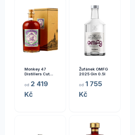
Monkey 47
Žufánek OMFG
Distillers Cut
2025 Gin 0.5l
LO1 2019 0.5l
2 419
1 755
od
od
Kč
Kč