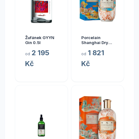
Žufánek GYYN
Porcelain
Gin 0.5l
Shanghai Dry
Gin 0.7l
2 195
1 821
od
od
Kč
Kč