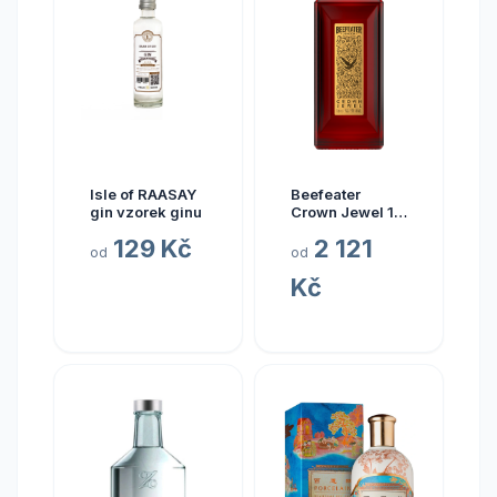
Isle of RAASAY
Beefeater
gin vzorek ginu
Crown Jewel 1l
50%
129 Kč
2 121
od
od
Kč