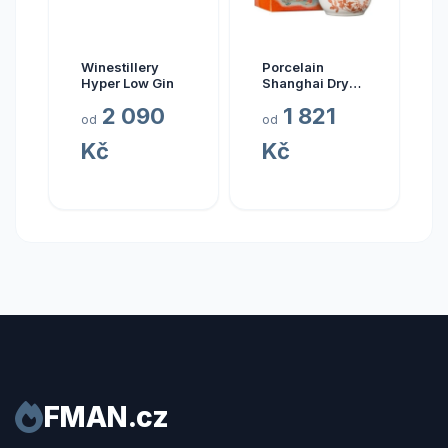
Winestillery
Porcelain
Hyper Low Gin
Shanghai Dry
Mandarin Gin
2 090
1 821
0.7l
od
od
Kč
Kč
FMAN.cz