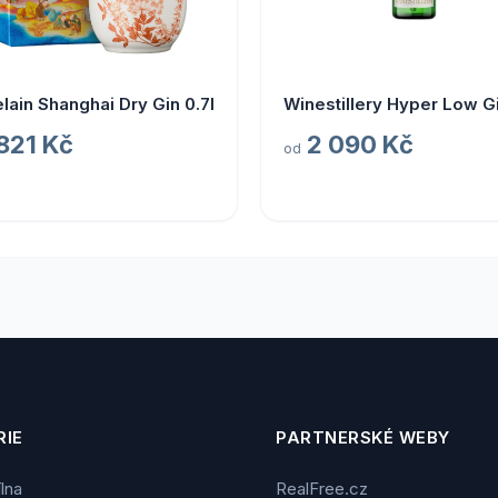
lain Shanghai Dry Gin 0.7l
Winestillery Hyper Low G
 821 Kč
2 090 Kč
od
IE
PARTNERSKÉ WEBY
ílna
RealFree.cz