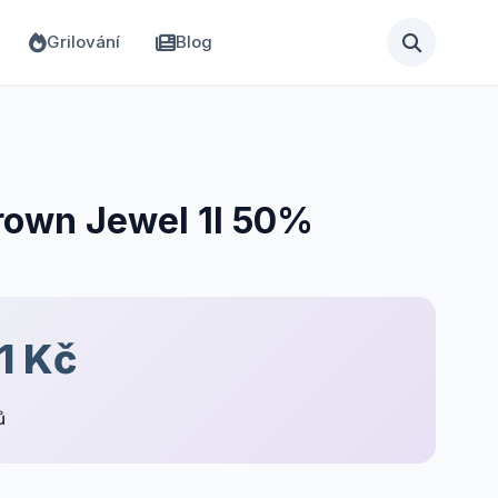
Grilování
Blog
rown Jewel 1l 50%
1 Kč
ů