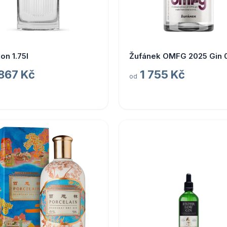
ion 1.75l
Žufánek OMFG 2025 Gin 0
 867 Kč
1 755 Kč
od