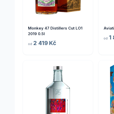
Monkey 47 Distillers Cut LO1
Aviat
2019 0.5l
1
od
2 419 Kč
od