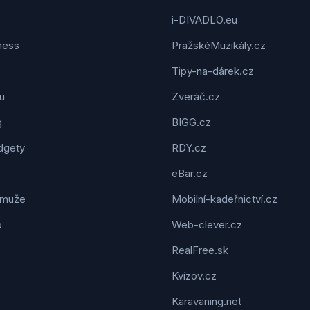
i-DIVADLO.eu
tness
PražskéMuzikály.cz
Tipy-na-dárek.cz
u
Zveráč.cz
g
BIGG.cz
dgety
RDY.cz
eBar.cz
 muže
Mobilní-kadeřnictví.cz
o
Web-clever.cz
RealFree.sk
Kvízov.cz
Karavaning.net