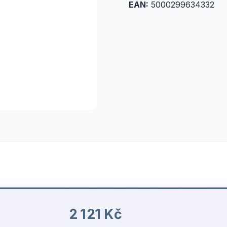
EAN:
5000299634332
2 121 Kč