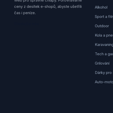
Web pro správné chlapy. Porovnáváme
ceny z desítek e-shopů, abyste ušetřili
Alkohol
čas i peníze.
Sport a fi
Sledujte nás
Outdoor
Kola a pne
Karavanin
Tech a ga
Grilování
Dárky pro
Auto-mot