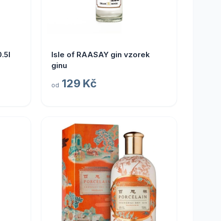
.5l
Isle of RAASAY gin vzorek
ginu
129 Kč
od