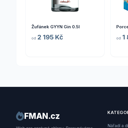
Žufánek GYYN Gin 0.5l
Porce
2 195 Kč
1
od
od
KATEGOR
FMAN.cz
Nářadí a d