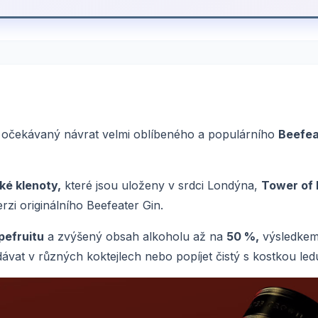
o očekávaný návrat velmi oblíbeného a populárního
Beefea
ké klenoty,
které jsou uloženy v srdci Londýna,
Tower of 
rzi originálního Beefeater Gin.
pefruitu
a zvýšený obsah alkoholu až na
50 %,
výsledkem
at v různých koktejlech nebo popíjet čistý s kostkou led