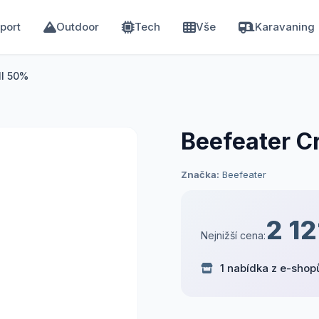
port
Outdoor
Tech
Vše
Karavaning
1l 50%
Beefeater C
Značka:
Beefeater
2 12
Nejnižší cena:
1 nabídka z e-shop