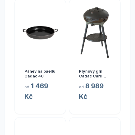
Pánev na paellu
Plynový gril
Cadac 40
Cadac Carri
Chef 50
1 469
8 989
BBQ/Grill2Braai
od
od
Kč
Kč