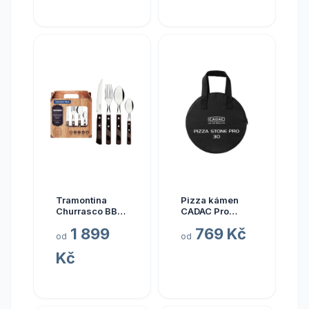
Tramontina
Pizza kámen
Churrasco BBQ
CADAC Pro
sada příborů
průměr 25 cm
1 899
769 Kč
Tramontina
od
od
Polywood 24
Kč
ks, hnědá