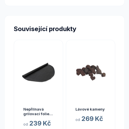
Související produkty
Nepřilnavá
Lávové kameny
grilovací folie
269 Kč
Cadac
od
239 Kč
od