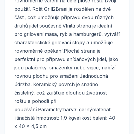
rovnoměrné vaření na celé ploše roštu.Dvojí
použití. Rošt Grill2Braai je rozdělen na dvě
části, což umožňuje přípravu dvou různých
druhů jídel současně.Vlnitá strana je ideální
pro grilování masa, ryb a hamburgerů, vytváří
charakteristické grilovací stopy a umožňuje
rovnoměrné opékání.Plochá strana je
perfektní pro přípravu snídaňových jídel, jako
jsou palačinky, smaženky nebo vejce, nabízí
rovnou plochu pro smažení.Jednoduchá
údržba. Keramický povrch je snadno
čistitelný, což zajišťuje dlouhou životnost
roštu a pohodlí při
používání.Parametry:barva: černýmateriál:
litinačistá hmotnost: 1,9 kgvelikost balení: 40
x 40 x 4,5 cm