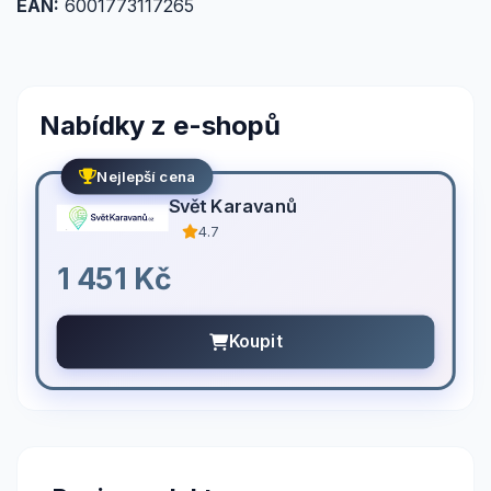
EAN:
6001773117265
Nabídky z e-shopů
Nejlepší cena
Svět Karavanů
4.7
1 451 Kč
Koupit