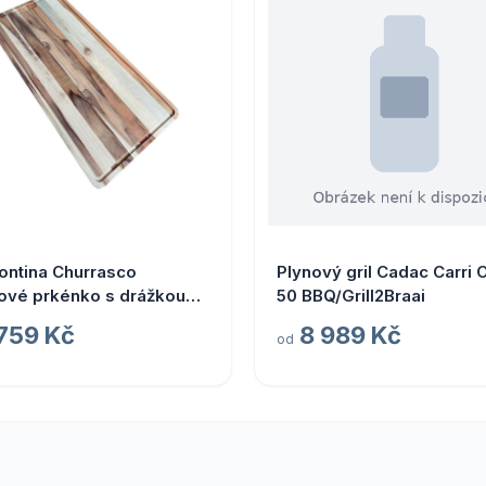
ontina Churrasco
Plynový gril Cadac Carri 
ové prkénko s drážkou
50 BBQ/Grill2Braai
ntina 80 x 38 cm
 759 Kč
8 989 Kč
od