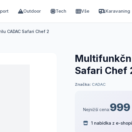
port
Outdoor
Tech
Vše
Karavaning
rilu CADAC Safari Chef 2
Multifunkčn
Safari Chef 
Značka:
CADAC
999
Nejnižší cena:
1 nabídka z e-shop