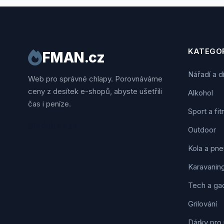
KATEGOR
FMAN.cz
Nářadí a d
Web pro správné chlapy. Porovnáváme
ceny z desítek e-shopů, abyste ušetřili
Alkohol
čas i peníze.
Sport a fi
Sledujte nás
Outdoor
Kola a pne
Karavanin
Tech a ga
Grilování
Dárky pro