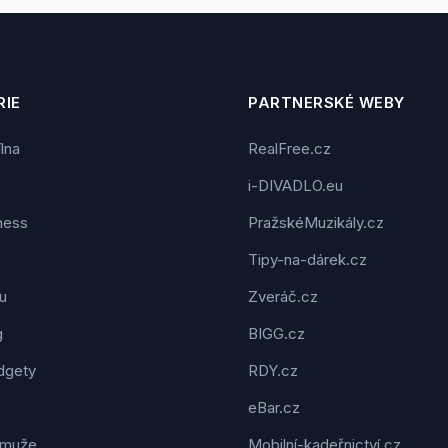
IE
PARTNERSKÉ WEBY
ílna
RealFree.cz
i-DIVADLO.eu
tness
PražskéMuzikály.cz
Tipy-na-dárek.cz
u
Zveráč.cz
g
BIGG.cz
dgety
RDY.cz
eBar.cz
 muže
Mobilní-kadeřnictví.cz