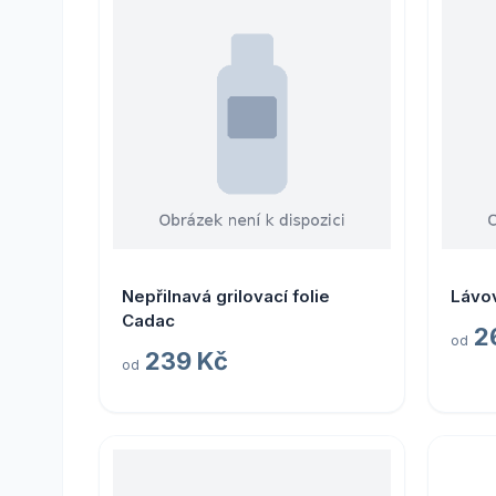
Nepřilnavá grilovací folie
Lávo
Cadac
2
od
239 Kč
od