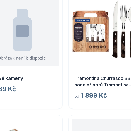
vé kameny
Tramontina Churrasco B
sada příborů Tramontina
69 Kč
Polywood 24 ks, hnědá
1 899 Kč
od