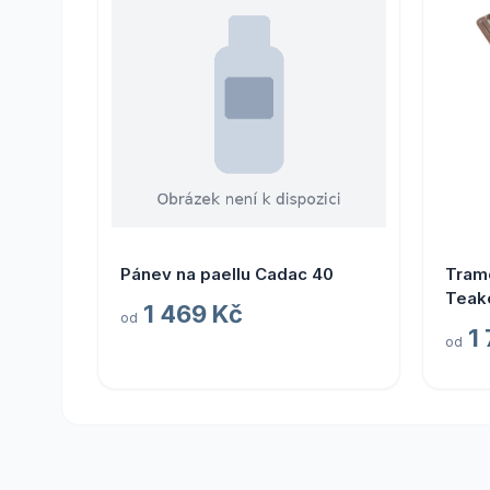
Pánev na paellu Cadac 40
Tram
Teak
1 469 Kč
od
Tramo
1
od