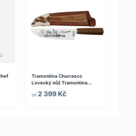
Chef
Tramontina Churrasco
Lovecký nůž Tramontina
"Gaucho Campeira" s
2 399 Kč
od
pouzdrem a ocílkou