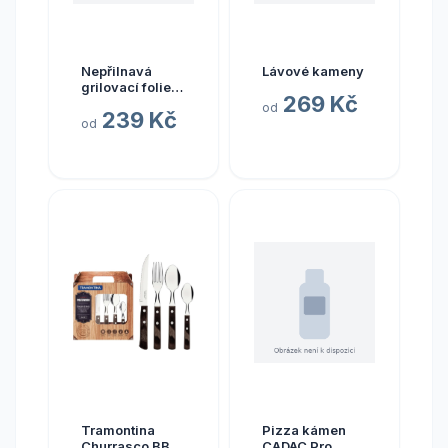
Nepřilnavá
Lávové kameny
grilovací folie
269 Kč
Cadac
od
239 Kč
od
Tramontina
Pizza kámen
Churrasco BBQ
CADAC Pro