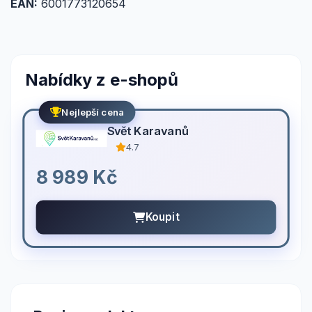
EAN:
6001773120654
Nabídky z e-shopů
Nejlepší cena
Svět Karavanů
4.7
8 989 Kč
Koupit