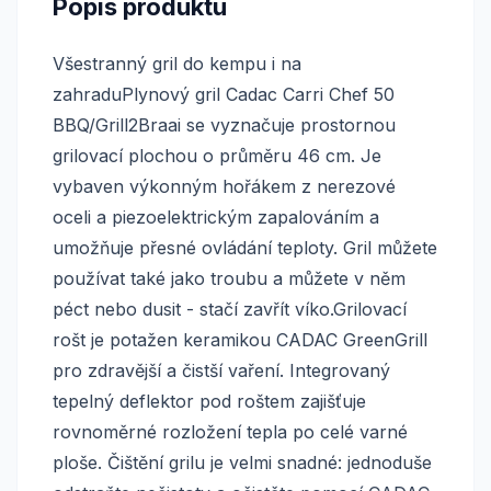
Popis produktu
Všestranný gril do kempu i na
zahraduPlynový gril Cadac Carri Chef 50
BBQ/Grill2Braai se vyznačuje prostornou
grilovací plochou o průměru 46 cm. Je
vybaven výkonným hořákem z nerezové
oceli a piezoelektrickým zapalováním a
umožňuje přesné ovládání teploty. Gril můžete
používat také jako troubu a můžete v něm
péct nebo dusit - stačí zavřít víko.Grilovací
rošt je potažen keramikou CADAC GreenGrill
pro zdravější a čistší vaření. Integrovaný
tepelný deflektor pod roštem zajišťuje
rovnoměrné rozložení tepla po celé varné
ploše. Čištění grilu je velmi snadné: jednoduše