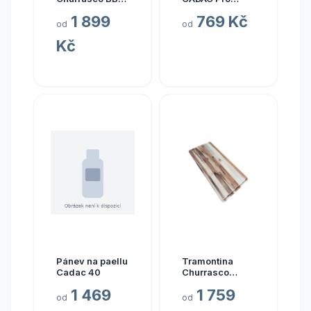
sada příborů
průměr 25 cm
1 899
769 Kč
Tramontina
od
od
Polywood 24
Kč
ks, hnědá
Pánev na paellu
Tramontina
Cadac 40
Churrasco
Teakové
1 469
1 759
prkénko s
od
od
drážkou