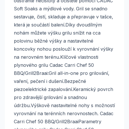
odstraňte nečistoty a očistěte pomocí CADAC
Soft Soaks a mýdlové vody. Gril se snadno
sestavuje, čistí, skladuje a přepravuje v tašce,
která je součástí balení.Díky dvoudílným
nohám můžete výšku grilu snížit na cca
polovinu běžné výšky a nastavitelné
koncovky nohou poslouží k vyrovnání výšky
na nerovném terénu.Klíčové vlastnosti
plynového grilu Cadac Carri Chef 50
BBQ/Grill2Braai:Gril all-in-one pro grilování,
vaření, pečení i dušení.Bezpečné
piezoelektrické zapalování.Keramický povrch
pro zdravější grilování a snadnou
údržbu.Výškově nastavitelné nohy s možností
vyrovnání na terénních nerovnostech. Cadac
Carri Chef 50 BBQ/Grill2BraaiParametry