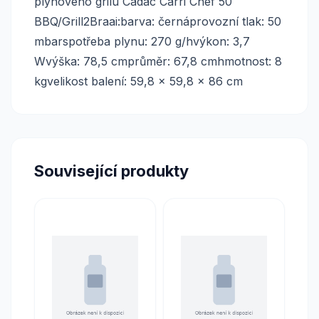
plynového grilu Cadac Carri Chef 50
BBQ/Grill2Braai:barva: černáprovozní tlak: 50
mbarspotřeba plynu: 270 g/hvýkon: 3,7
Wvýška: 78,5 cmprůměr: 67,8 cmhmotnost: 8
kgvelikost balení: 59,8 x 59,8 x 86 cm
Související produkty