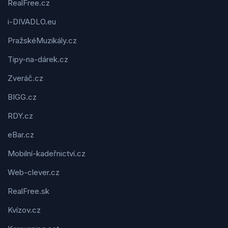
RealFree.cz
i-DIVADLO.eu
PražskéMuzikály.cz
Tipy-na-dárek.cz
Zveráč.cz
BIGG.cz
RDY.cz
eBar.cz
Mobilní-kadeřnictví.cz
Web-clever.cz
RealFree.sk
Kvízov.cz