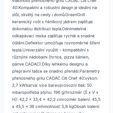
vlastnosti přenosného grilu CADAC Citi Chef
40:Kompaktní a robustní design je ideální na
stůl, skvělý na cesty i domů.GreenGrill
keramický rošt s hliníkový jádrem zajišťuje
dokonalou distribuci tepla.Odnímatelná
odkapávací miska zajišťuje rychlé a snadné
čištění.Deflektor umožňuje rovnoměrné šíření
tepla.Univerzální využití – kompatibilní s
různými nádobami (hrnce, pizza kámen,
pánve CADAC).Díky lehkému designu a
přepravní tašce se snadno přenáší.Parametry
přenosného grilu CADAC Citi Chef 40:výkon:
2,7 kWbarva: více barevprovozní tlak: 50
mbarspotřeba plynu: 196 g/hrozměr (Š x V x
H): 42,2 x 33,4 x 42,2 cmrozměr balení: 45,5
x 45,5 x 36 cmhmotnost: 5,8 kgObsah balení: