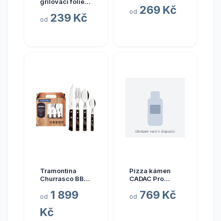
grilovací folie
269 Kč
Cadac
od
239 Kč
od
Tramontina
Pizza kámen
Churrasco BBQ
CADAC Pro
sada příborů
průměr 25 cm
1 899
769 Kč
Tramontina
od
od
Polywood 24
Kč
ks, hnědá