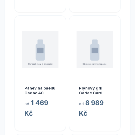
Pánev na paellu
Plynový gril
Cadac 40
Cadac Carri
Chef 50
1 469
8 989
BBQ/Grill2Braai
od
od
Kč
Kč