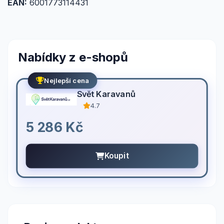
EAN:
6001773114431
Nabídky z e-shopů
Nejlepší cena
Svět Karavanů
4.7
5 286 Kč
Koupit