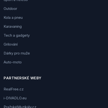
Outdoor
Kola a pneu
Karavaning
Tech a gadgety
Grilování
Dárky pro muže
Auto-moto
PARTNERSKÉ WEBY
RealFree.cz
i-DIVADLO.eu
PražskéMuzikály.cz